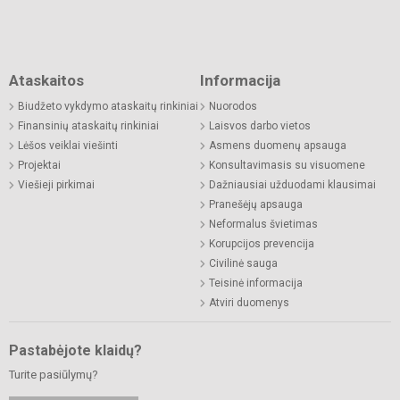
Ataskaitos
Informacija
Biudžeto vykdymo ataskaitų rinkiniai
Nuorodos
Finansinių ataskaitų rinkiniai
Laisvos darbo vietos
Lėšos veiklai viešinti
Asmens duomenų apsauga
Projektai
Konsultavimasis su visuomene
Viešieji pirkimai
Dažniausiai užduodami klausimai
Pranešėjų apsauga
Neformalus švietimas
Korupcijos prevencija
Civilinė sauga
Teisinė informacija
Atviri duomenys
Pastabėjote klaidų?
Turite pasiūlymų?