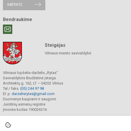
RAŠYKITE
Bendraukime
Steigėjas
Vilniaus miesto savivaldybė
Vilniaus lopšelis-darželis „Rytas“
Savivaldybės Biudžetinė įstaiga.
Architektų g. 162, LT – 04202 Vilnius
Tel./ faks.
(05) 244 97 98
El. p.
darzelisrytas@gmail.com
Duomenys kaupiami ir saugomi
Juridinių asmenų registre
Įmonės kodas 190026316