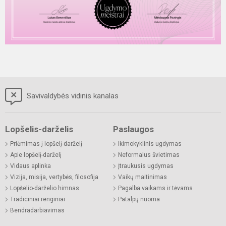
Savivaldybės vidinis kanalas
Lopšelis-darželis
Paslaugos
Priėmimas į lopšelį-darželį
Ikimokyklinis ugdymas
Apie lopšelį-darželį
Neformalus švietimas
Vidaus aplinka
Įtraukusis ugdymas
Vizija, misija, vertybės, filosofija
Vaikų maitinimas
Lopšelio-darželio himnas
Pagalba vaikams ir tėvams
Tradiciniai renginiai
Patalpų nuoma
Bendradarbiavimas