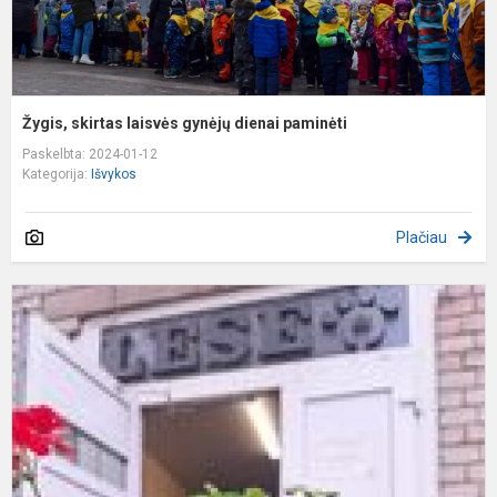
Žygis, skirtas laisvės gynėjų dienai paminėti
Paskelbta: 2024-01-12
Kategorija:
Išvykos
Plačiau
P
b
g