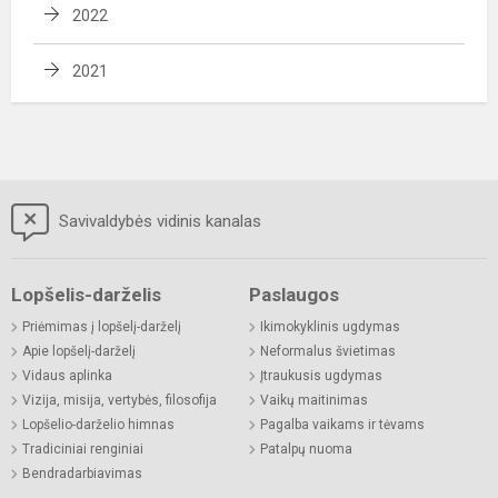
2022
2021
Savivaldybės vidinis kanalas
Lopšelis-darželis
Paslaugos
Priėmimas į lopšelį-darželį
Ikimokyklinis ugdymas
Apie lopšelį-darželį
Neformalus švietimas
Vidaus aplinka
Įtraukusis ugdymas
Vizija, misija, vertybės, filosofija
Vaikų maitinimas
Lopšelio-darželio himnas
Pagalba vaikams ir tėvams
Tradiciniai renginiai
Patalpų nuoma
Bendradarbiavimas