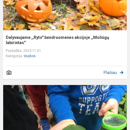
Dalyvaujame ,,Ryto" bendruomenės akcijoje ,,Moliūgų
labirintas"
Paskelbta: 2023-11-01
Kategorija:
Išvykos
Plačiau
,
P
P
V