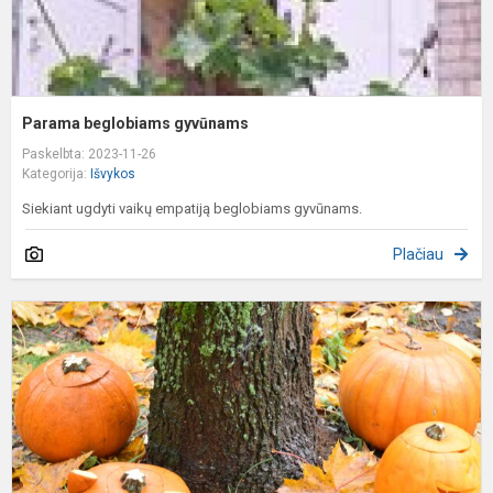
Parama beglobiams gyvūnams
Paskelbta: 2023-11-26
Kategorija:
Išvykos
Siekiant ugdyti vaikų empatiją beglobiams gyvūnams.
Plačiau
D
,
b
a
,
la