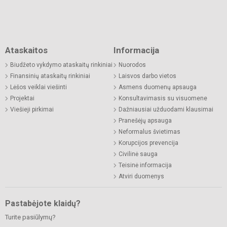
Ataskaitos
Informacija
Biudžeto vykdymo ataskaitų rinkiniai
Nuorodos
Finansinių ataskaitų rinkiniai
Laisvos darbo vietos
Lėšos veiklai viešinti
Asmens duomenų apsauga
Projektai
Konsultavimasis su visuomene
Viešieji pirkimai
Dažniausiai užduodami klausimai
Pranešėjų apsauga
Neformalus švietimas
Korupcijos prevencija
Civilinė sauga
Teisinė informacija
Atviri duomenys
Pastabėjote klaidų?
Turite pasiūlymų?