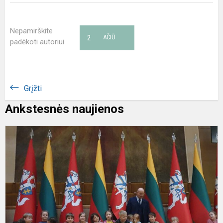
Nepamirškite
2
AČIŪ
padėkoti autoriui
Grįžti
Ankstesnės naujienos
,
g
v
l
L
R
S