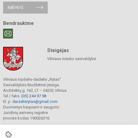
RAŠYKITE
Bendraukime
Steigėjas
Vilniaus miesto savivaldybė
Vilniaus lopšelis-darželis „Rytas“
Savivaldybės Biudžetinė įstaiga.
Architektų g. 162, LT – 04202 Vilnius
Tel./ faks.
(05) 244 97 98
El. p.
darzelisrytas@gmail.com
Duomenys kaupiami ir saugomi
Juridinių asmenų registre
Įmonės kodas 190026316