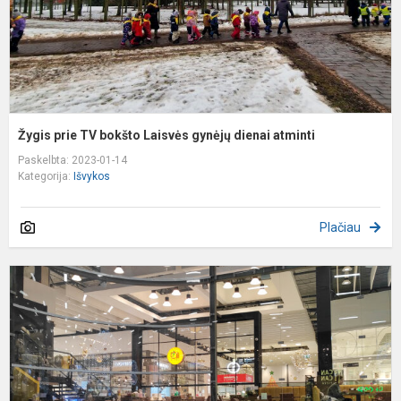
d
a
Žygis prie TV bokšto Laisvės gynėjų dienai atminti
Paskelbta: 2023-01-14
Kategorija:
Išvykos
Plačiau
P
,
m
l
k
v