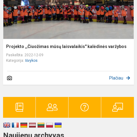
Projekto ,,Čiuožimas mūsų laisvalaikis" kalėdinės varžybos
Paskelbta: 2022-12-09
Kategorija:
Išvykos
Plačiau
Naujienų archyvas