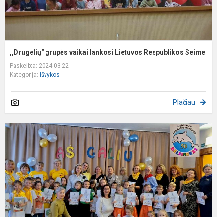
,,Drugelių" grupės vaikai lankosi Lietuvos Respublikos Seime
Paskelbta: 2024-03-22
Kategorija:
Išvykos
Plačiau
D
,,
D
"