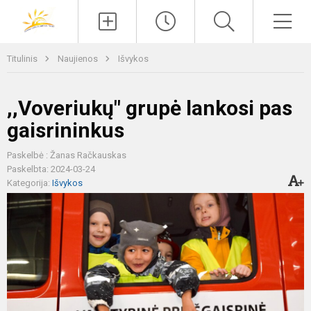
Paieška
Men
Titulinis
Naujienos
Išvykos
,,Voveriukų" grupė lankosi pas
gaisrininkus
Paskelbė : Žanas Račkauskas
Paskelbta: 2024-03-24
Kategorija:
Išvykos