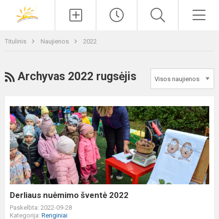
Paieška
Men
Titulinis
Naujienos
2022
RSS
Archyvas 2022 rugsėjis
Derliaus
nuėmimo
šventė
2022
Derliaus nuėmimo šventė 2022
Paskelbta: 2022-09-28
Kategorija:
Renginiai