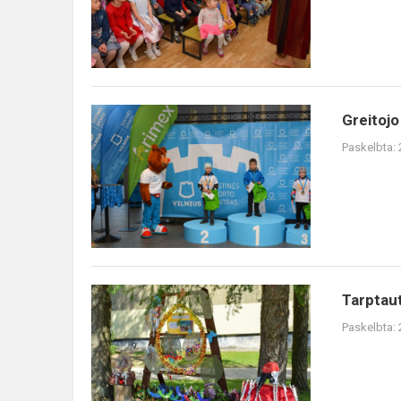
Greitojo
Greitoj
čiuožimo
Paskelbta:
varžybos
Tarptautinis
Tarptau
vaikų
Paskelbta:
meno
projektas
,,VĖRINYS