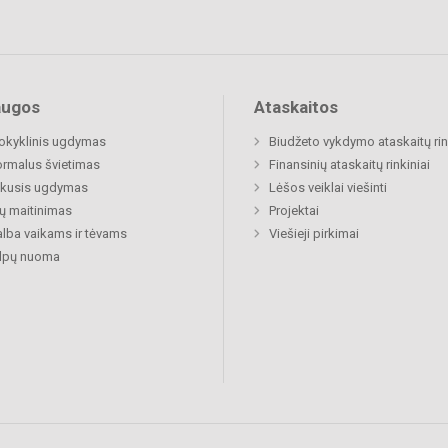
augos
Ataskaitos
okyklinis ugdymas
Biudžeto vykdymo ataskaitų rin
rmalus švietimas
Finansinių ataskaitų rinkiniai
ukusis ugdymas
Lėšos veiklai viešinti
ų maitinimas
Projektai
lba vaikams ir tėvams
Viešieji pirkimai
alpų nuoma