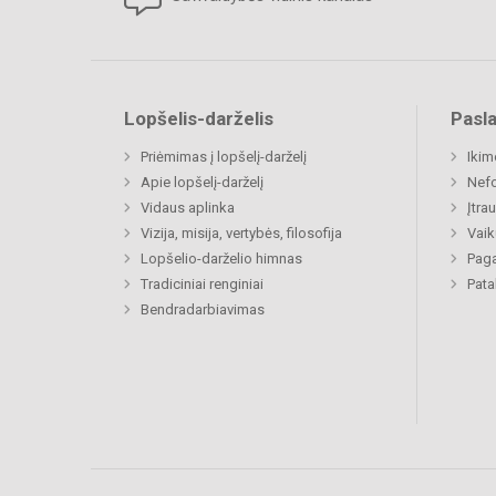
Lopšelis-darželis
Pasl
Priėmimas į lopšelį-darželį
Ikim
Apie lopšelį-darželį
Nefo
Vidaus aplinka
Įtra
Vizija, misija, vertybės, filosofija
Vaik
Lopšelio-darželio himnas
Paga
Tradiciniai renginiai
Pat
Bendradarbiavimas