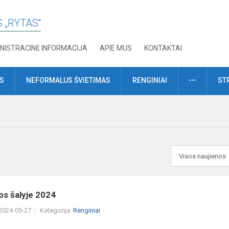
 „RYTAS“
NISTRACINĖ INFORMACIJA
APIE MUS
KONTAKTAI
DAUGIAU
MS
NEFORMALUS ŠVIETIMAS
RENGINIAI
ST
os šalyje 2024
 2024-05-27
Kategorija:
Renginiai