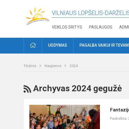
VILNIAUS LOPŠELIS-DARŽELIS
VEIKLOS SRITYS
PASLAUGOS
ADMI
PRADŽIA
UGDYMAS
PAGALBA VAIKUI IR TĖVA
Titulinis
Naujienos
2024
RSS
Archyvas 2024 gegužė
Fantazijos
Fantazij
šalyje
Paskelbta:
2024