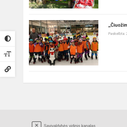
MAMAI“
,,Čiuožimas
,,Čiuoži
-
Paskelbta:
mūsų
laisvalaikis"
Savivaldybės vidinis kanalas