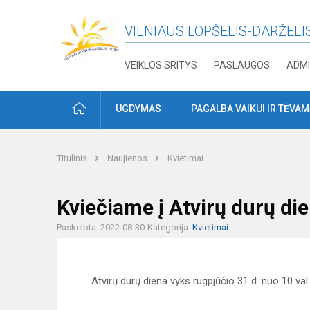
VILNIAUS LOPŠELIS-DARŽELIS
VEIKLOS SRITYS
PASLAUGOS
ADMI
PRADŽIA
UGDYMAS
PAGALBA VAIKUI IR TĖVA
Titulinis
Naujienos
Kvietimai
Kviečiame į Atvirų durų di
Paskelbta: 2022-08-30
Kategorija:
Kvietimai
Atvirų durų diena vyks rugpjūčio 31 d. nuo 10 val. 