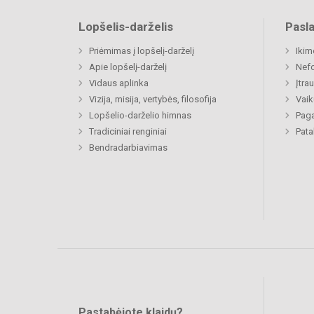
Lopšelis-darželis
Pasl
Priėmimas į lopšelį-darželį
Ikim
Apie lopšelį-darželį
Nefo
Vidaus aplinka
Įtra
Vizija, misija, vertybės, filosofija
Vaik
Lopšelio-darželio himnas
Paga
Tradiciniai renginiai
Pat
Bendradarbiavimas
Pastabėjote klaidų?