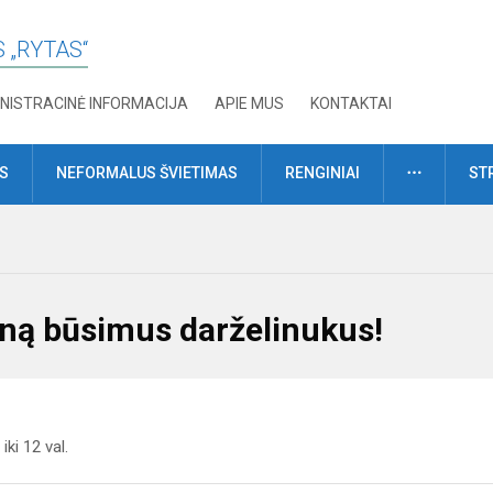
 „RYTAS“
NISTRACINĖ INFORMACIJA
APIE MUS
KONTAKTAI
DAUGIAU
MS
NEFORMALUS ŠVIETIMAS
RENGINIAI
ST
eną būsimus darželinukus!
iki 12 val.