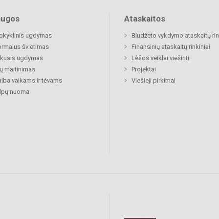
augos
Ataskaitos
okyklinis ugdymas
Biudžeto vykdymo ataskaitų rin
rmalus švietimas
Finansinių ataskaitų rinkiniai
ukusis ugdymas
Lėšos veiklai viešinti
ų maitinimas
Projektai
lba vaikams ir tėvams
Viešieji pirkimai
alpų nuoma