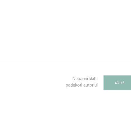
Nepamirškite
6
AČIŪ
padėkoti autoriui