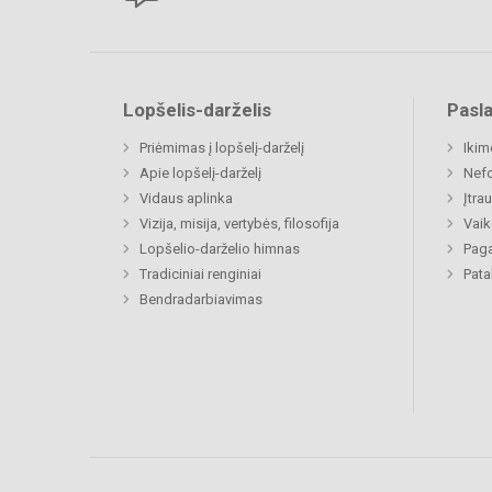
Lopšelis-darželis
Pasl
Priėmimas į lopšelį-darželį
Ikim
Apie lopšelį-darželį
Nefo
Vidaus aplinka
Įtra
Vizija, misija, vertybės, filosofija
Vaik
Lopšelio-darželio himnas
Paga
Tradiciniai renginiai
Pat
Bendradarbiavimas