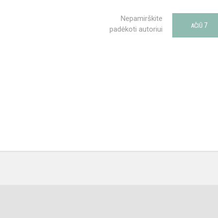
Nepamirškite
7
AČIŪ
padėkoti autoriui