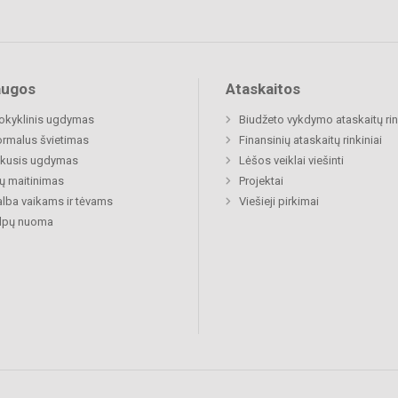
augos
Ataskaitos
okyklinis ugdymas
Biudžeto vykdymo ataskaitų rin
rmalus švietimas
Finansinių ataskaitų rinkiniai
ukusis ugdymas
Lėšos veiklai viešinti
ų maitinimas
Projektai
lba vaikams ir tėvams
Viešieji pirkimai
alpų nuoma