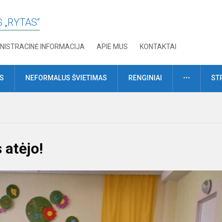
 „RYTAS“
NISTRACINĖ INFORMACIJA
APIE MUS
KONTAKTAI
DAUGIAU
MS
NEFORMALUS ŠVIETIMAS
RENGINIAI
ST
 atėjo!