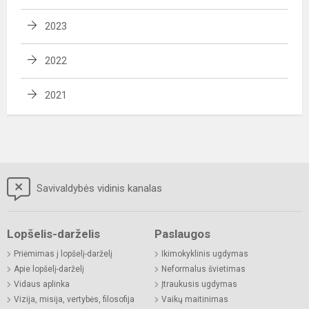
2023
2022
2021
Savivaldybės vidinis kanalas
Lopšelis-darželis
Paslaugos
Priėmimas į lopšelį-darželį
Ikimokyklinis ugdymas
Apie lopšelį-darželį
Neformalus švietimas
Vidaus aplinka
Įtraukusis ugdymas
Vizija, misija, vertybės, filosofija
Vaikų maitinimas