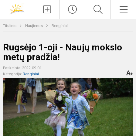
Paieška
Men
Titulinis
Naujienos
Renginiai
Rugsėjo 1-oji - Naujų mokslo
metų pradžia!
Paskelbta: 2022-09-01
Kategorija:
Renginiai