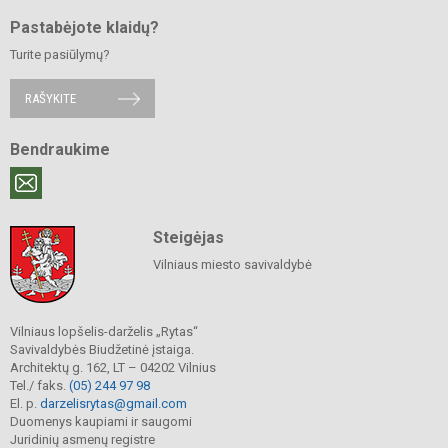
Pastabėjote klaidų?
Turite pasiūlymų?
RAŠYKITE
Bendraukime
Steigėjas
Vilniaus miesto savivaldybė
Vilniaus lopšelis-darželis „Rytas“
Savivaldybės Biudžetinė įstaiga.
Architektų g. 162, LT – 04202 Vilnius
Tel./ faks.
(05) 244 97 98
El. p.
darzelisrytas@gmail.com
Duomenys kaupiami ir saugomi
Juridinių asmenų registre