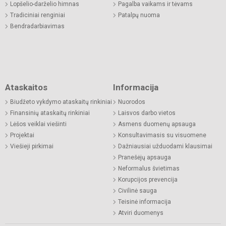
Lopšelio-darželio himnas
Pagalba vaikams ir tėvams
Tradiciniai renginiai
Patalpų nuoma
Bendradarbiavimas
Ataskaitos
Informacija
Biudžeto vykdymo ataskaitų rinkiniai
Nuorodos
Finansinių ataskaitų rinkiniai
Laisvos darbo vietos
Lėšos veiklai viešinti
Asmens duomenų apsauga
Projektai
Konsultavimasis su visuomene
Viešieji pirkimai
Dažniausiai užduodami klausimai
Pranešėjų apsauga
Neformalus švietimas
Korupcijos prevencija
Civilinė sauga
Teisinė informacija
Atviri duomenys