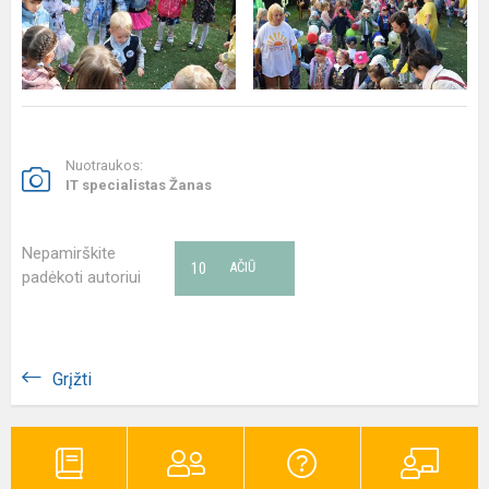
Nuotraukos:
IT specialistas Žanas
Nepamirškite
10
AČIŪ
padėkoti autoriui
Grįžti