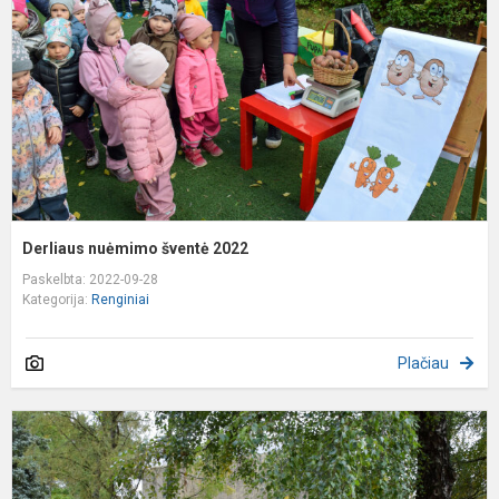
2
Derliaus nuėmimo šventė 2022
Paskelbta: 2022-09-28
Kategorija:
Renginiai
Plačiau
R
a
"