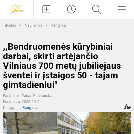
Paieška
Men
Titulinis
Naujienos
Renginiai
,,Bendruomenės kūrybiniai
darbai, skirti artėjančio
Vilniaus 700 metų jubiliejaus
šventei ir įstaigos 50 - tajam
gimtadieniui"
Paskelbė : Žanas Račkauskas
Paskelbta: 2022-10-21
Kategorija:
Renginiai