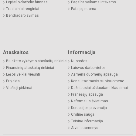
Lopšelio-darželio himnas
Pagalba vaikams ir tėvams
Tradiciniai renginiai
Patalpų nuoma
Bendradarbiavimas
Ataskaitos
Informacija
Biudžeto vykdymo ataskaitų rinkiniai
Nuorodos
Finansinių ataskaitų rinkiniai
Laisvos darbo vietos
Lėšos veiklai viešinti
Asmens duomenų apsauga
Projektai
Konsultavimasis su visuomene
Viešieji pirkimai
Dažniausiai užduodami klausimai
Pranešėjų apsauga
Neformalus švietimas
Korupcijos prevencija
Civilinė sauga
Teisinė informacija
Atviri duomenys