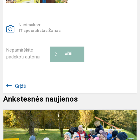
Nuotraukos:
IT specialistas Žanas
Nepamirškite
2
AČIŪ
padėkoti autoriui
Grįžti
Ankstesnės naujienos
,
M
-
2