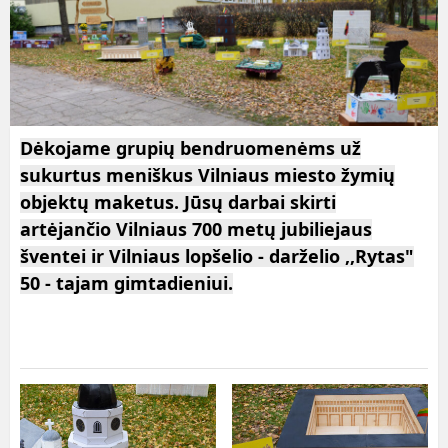
Dėkojame grupių bendruomenėms už
sukurtus meniškus Vilniaus miesto žymių
objektų maketus. Jūsų darbai skirti
artėjančio Vilniaus 700 metų jubiliejaus
šventei ir Vilniaus lopšelio - darželio ,,Rytas"
50 - tajam gimtadieniui.