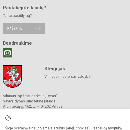
Pastabėjote klaidų?
Turite pasiūlymų?
RAŠYKITE
Bendraukime
Steigėjas
Vilniaus miesto savivaldybė
Vilniaus lopšelis-darželis „Rytas“
Savivaldybės Biudžetinė įstaiga.
Architektų g. 162, LT – 04202 Vilnius
Tel./ faks.
(05) 244 97 98
El. p.
darzelisrytas@gmail.com
Duomenys kaupiami ir saugomi
Juridinių asmenų registre
Šioje svetainėje naudojame slapukus (angl. cookies). Paspaudę mygtuką