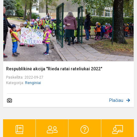
r
r
2
Respublikinė akcija "Rieda ratai rateliukai 2022"
Paskelbta: 2022-09-27
Kategorija:
Renginiai
Plačiau