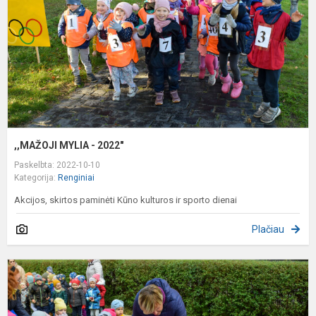
,,MAŽOJI MYLIA - 2022"
Paskelbta: 2022-10-10
Kategorija:
Renginiai
Akcijos, skirtos paminėti Kūno kulturos ir sporto dienai
Plačiau
D
n
š