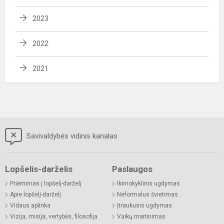
2023
2022
2021
Savivaldybės vidinis kanalas
Lopšelis-darželis
Paslaugos
Priėmimas į lopšelį-darželį
Ikimokyklinis ugdymas
Apie lopšelį-darželį
Neformalus švietimas
Vidaus aplinka
Įtraukusis ugdymas
Vizija, misija, vertybės, filosofija
Vaikų maitinimas