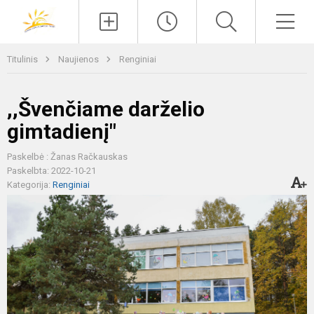
Paieška
Men
Titulinis
Naujienos
Renginiai
,,Švenčiame darželio
gimtadienį"
Paskelbė : Žanas Račkauskas
Paskelbta: 2022-10-21
Kategorija:
Renginiai