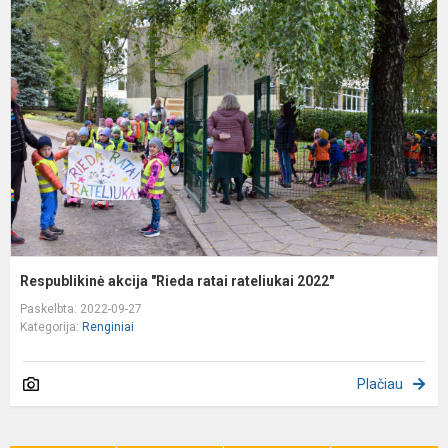
a
"
r
r
2
Respublikinė akcija "Rieda ratai rateliukai 2022"
Paskelbta: 2022-09-27
Kategorija:
Renginiai
Plačiau