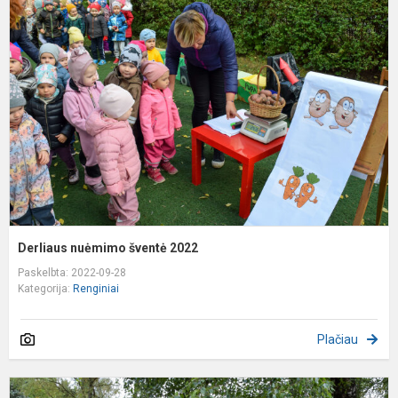
n
š
2
Derliaus nuėmimo šventė 2022
Paskelbta: 2022-09-28
Kategorija:
Renginiai
Plačiau
R