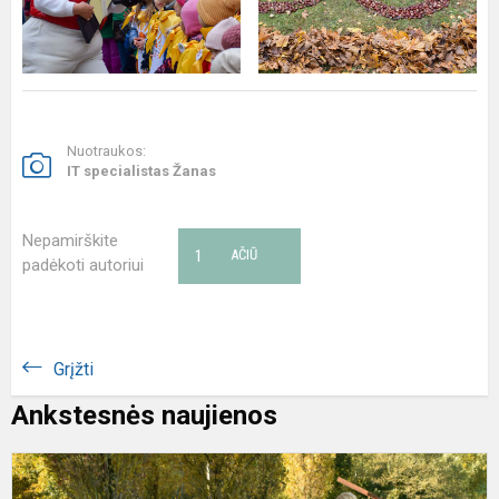
Nuotraukos:
IT specialistas Žanas
Nepamirškite
1
AČIŪ
padėkoti autoriui
Grįžti
Ankstesnės naujienos
,
M