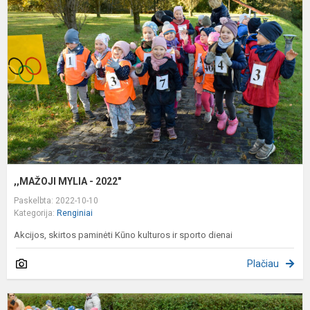
-
2
,,MAŽOJI MYLIA - 2022"
Paskelbta: 2022-10-10
Kategorija:
Renginiai
Akcijos, skirtos paminėti Kūno kulturos ir sporto dienai
Plačiau
D