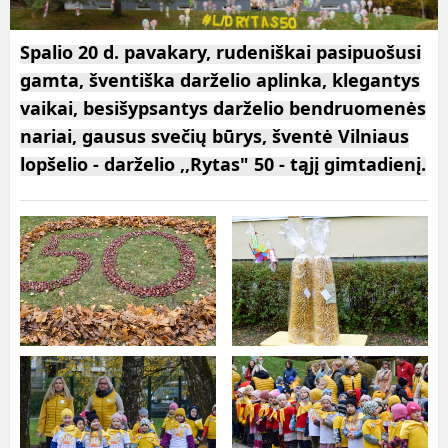
Spalio 20 d. pavakary, rudeniškai pasipuošusi
gamta, šventiška darželio aplinka, klegantys
vaikai, besišypsantys darželio bendruomenės
nariai, gausus svečių būrys, šventė Vilniaus
lopšelio - darželio ,,Rytas" 50 - tąjį gimtadienį.