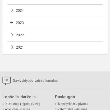
2024
2023
2022
2021
Savivaldybės vidinis kanalas
Lopšelis-darželis
Paslaugos
Priėmimas į lopšelį-darželį
Ikimokyklinis ugdymas
Apie lopšelį-darželį
Neformalus švietimas