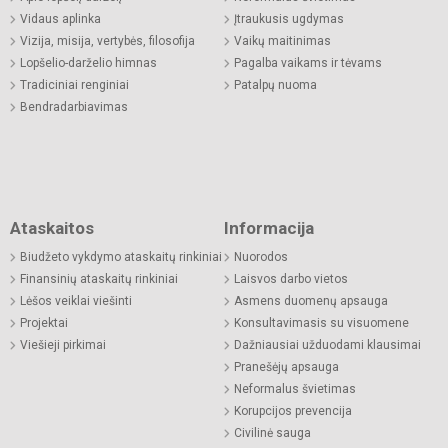
Vidaus aplinka
Įtraukusis ugdymas
Vizija, misija, vertybės, filosofija
Vaikų maitinimas
Lopšelio-darželio himnas
Pagalba vaikams ir tėvams
Tradiciniai renginiai
Patalpų nuoma
Bendradarbiavimas
Ataskaitos
Informacija
Biudžeto vykdymo ataskaitų rinkiniai
Nuorodos
Finansinių ataskaitų rinkiniai
Laisvos darbo vietos
Lėšos veiklai viešinti
Asmens duomenų apsauga
Projektai
Konsultavimasis su visuomene
Viešieji pirkimai
Dažniausiai užduodami klausimai
Pranešėjų apsauga
Neformalus švietimas
Korupcijos prevencija
Civilinė sauga