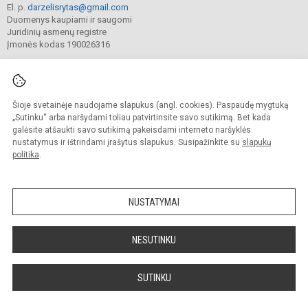
El. p.
darzelisrytas@gmail.com
Duomenys kaupiami ir saugomi
Juridinių asmenų registre
Įmonės kodas 190026316
Šioje svetainėje naudojame slapukus (angl. cookies). Paspaudę mygtuką
© 2025. Vilniaus lopšelis-darželis „Rytas“. Visos teisės saugomos.
Kopijuoti turinį be raštiško darželio sutikimo griežtai draudžiama.
„Sutinku“ arba naršydami toliau patvirtinsite savo sutikimą. Bet kada
galėsite atšaukti savo sutikimą pakeisdami interneto naršyklės
Prieinamumo paraiška
Slapukų valdymas
nustatymus ir ištrindami įrašytus slapukus. Susipažinkite su
slapukų
politika
.
Sumanus būdas atnaujinti
mokyklos interneto
svetainę
NUSTATYMAI
NESUTINKU
SUTINKU