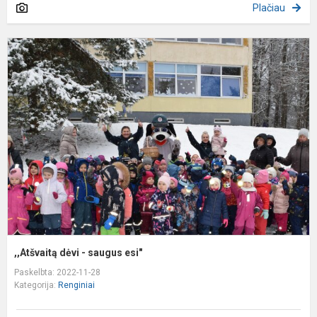
Plačiau
,
d
-
s
e
,,Atšvaitą dėvi - saugus esi"
Paskelbta: 2022-11-28
Kategorija:
Renginiai