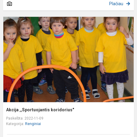
Plačiau
A
,
k
Akcija ,,Sportuojantis koridorius"
Paskelbta: 2022-11-09
Kategorija:
Renginiai