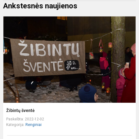
Ankstesnės naujienos
Ž
š
Žibintų šventė
Paskelbta: 2022-12-02
Kategorija:
Renginiai