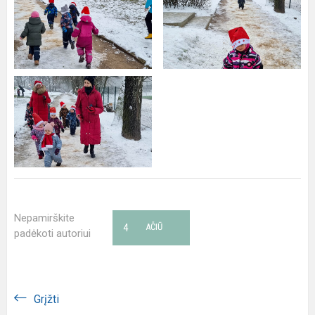
Nepamirškite
4
AČIŪ
padėkoti autoriui
Grįžti