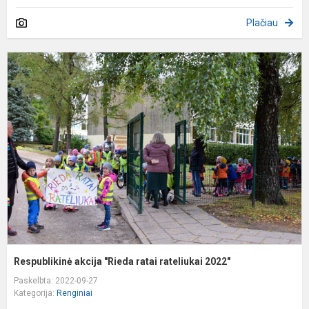
Plačiau
R
a
"
r
r
2
Respublikinė akcija "Rieda ratai rateliukai 2022"
Paskelbta: 2022-09-27
Kategorija:
Renginiai