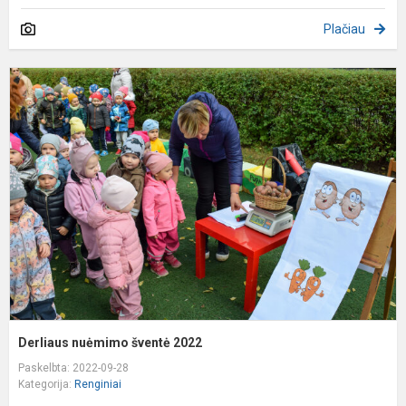
Plačiau
D
n
š
2
Derliaus nuėmimo šventė 2022
Paskelbta: 2022-09-28
Kategorija:
Renginiai