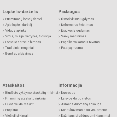
Lopšelis-darželis
Paslaugos
Priėmimas į lopšelį-darželį
Ikimokyklinis ugdymas
Apie lopšelį-darželį
Neformalus švietimas
Vidaus aplinka
Įtraukusis ugdymas
Vizija, misija, vertybės, filosofija
Vaikų maitinimas
Lopšelio-darželio himnas
Pagalba vaikams ir tėvams
Tradiciniai renginiai
Patalpų nuoma
Bendradarbiavimas
Ataskaitos
Informacija
Biudžeto vykdymo ataskaitų rinkiniai
Nuorodos
Finansinių ataskaitų rinkiniai
Laisvos darbo vietos
Lėšos veiklai viešinti
Asmens duomenų apsauga
Projektai
Konsultavimasis su visuomene
Viešieji pirkimai
Dažniausiai užduodami klausimai