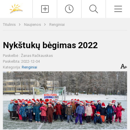
Paieška
Men
Titulinis
Naujienos
Renginiai
Nykštukų bėgimas 2022
Paskelbė : Žanas Račkauskas
Paskelbta: 2022-12-04
Kategorija:
Renginiai