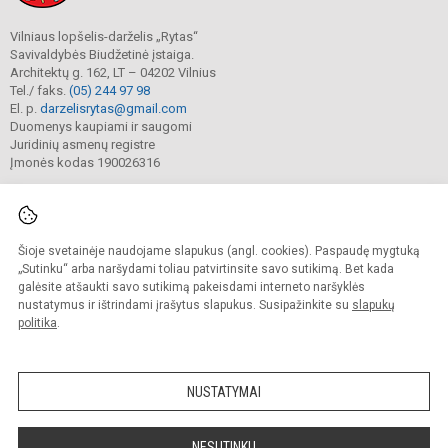
Vilniaus lopšelis-darželis „Rytas“
Savivaldybės Biudžetinė įstaiga.
Architektų g. 162, LT – 04202 Vilnius
Tel./ faks.
(05) 244 97 98
El. p.
darzelisrytas@gmail.com
Duomenys kaupiami ir saugomi
Juridinių asmenų registre
Įmonės kodas 190026316
Šioje svetainėje naudojame slapukus (angl. cookies). Paspaudę mygtuką
© 2025. Vilniaus lopšelis-darželis „Rytas“. Visos teisės saugomos.
Kopijuoti turinį be raštiško darželio sutikimo griežtai draudžiama.
„Sutinku“ arba naršydami toliau patvirtinsite savo sutikimą. Bet kada
galėsite atšaukti savo sutikimą pakeisdami interneto naršyklės
Prieinamumo paraiška
Slapukų valdymas
nustatymus ir ištrindami įrašytus slapukus. Susipažinkite su
slapukų
politika
.
Sumanus būdas atnaujinti
mokyklos interneto
svetainę
NUSTATYMAI
NESUTINKU