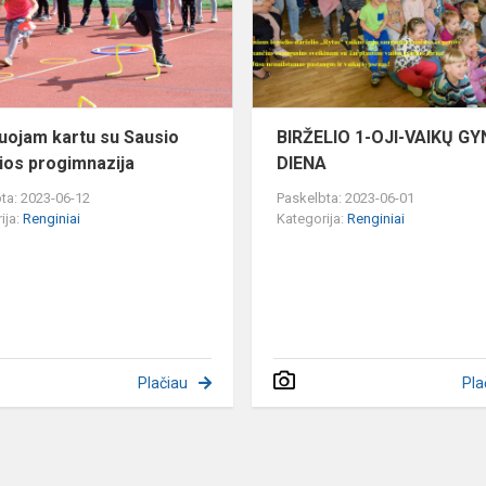
13-
osios
progimnazija
uojam kartu su Sausio
BIRŽELIO 1-OJI-VAIKŲ G
ios progimnazija
DIENA
ta: 2023-06-12
Paskelbta: 2023-06-01
ija:
Renginiai
Kategorija:
Renginiai
Plačiau
Pla