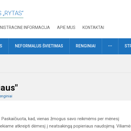
 „RYTAS“
NISTRACINĖ INFORMACIJA
APIE MUS
KONTAKTAI
DAUGIAU
MS
NEFORMALUS ŠVIETIMAS
RENGINIAI
ST
iaus"
enginiai
us. Paskaičiuota, kad, vienas žmogus savo reikmėms per mėnesį
siekiame atkreipti dėmesį į neatsakingą popieriaus naudojimą. Viliamė