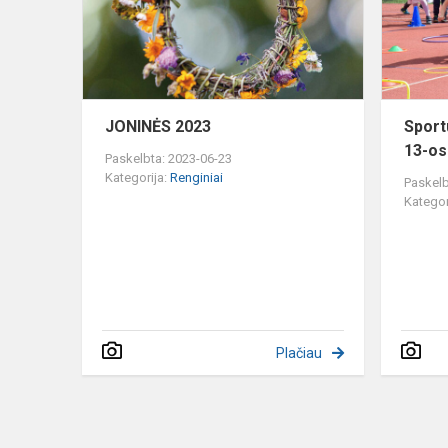
JONINĖS 2023
Sport
13-os
Paskelbta: 2023-06-23
Kategorija:
Renginiai
Paskelb
Kategor
Plačiau