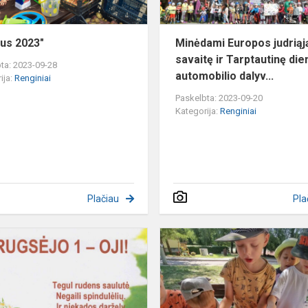
ius 2023"
Minėdami Europos judriąj
savaitę ir Tarptautinę die
ta: 2023-09-28
automobilio dalyv...
ija:
Renginiai
Paskelbta: 2023-09-20
Kategorija:
Renginiai
Plačiau
Pla
RUGSĖJO
1
–
OJI!