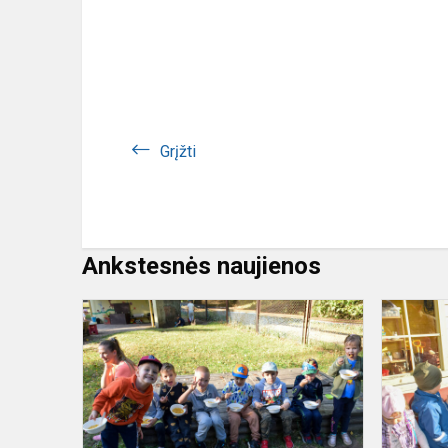
Grįžti
Ankstesnės naujienos
Troškinio
ragautuvės