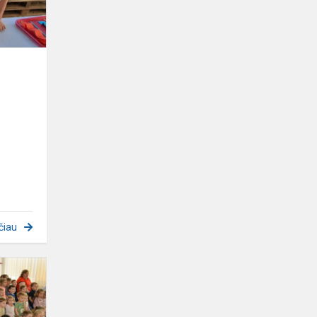
čiau
BIRŽELIO
1-
OJI-
VAIKŲ