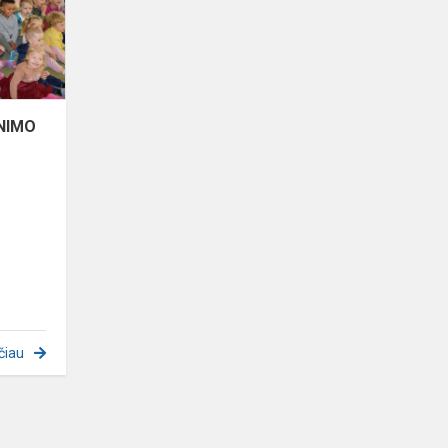
GYNIMO
DIENA
YNIMO
čiau