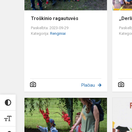
Troškinio ragautuvės
,,Derl
Paskelbta: 2023-09-29
Paskelb
Kategorija:
Renginiai
Kategor
Plačiau
Linksmai
sutinkame
Rugsėjo
1-
ąją