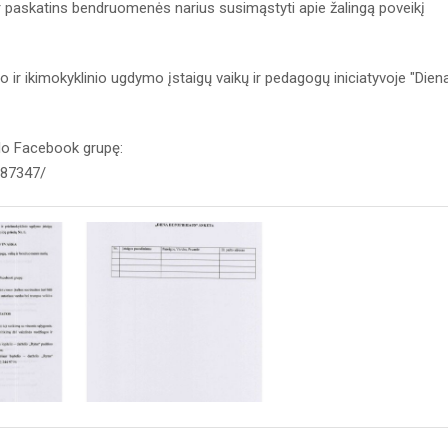
 ir paskatins bendruomenės narius susimąstyti apie žalingą poveikį
o ir ikimokyklinio ugdymo įstaigų vaikų ir pedagogų iniciatyvoje "Dien
klo Facebook grupę:
087347/