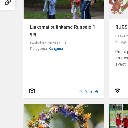
Linksmai sutinkame Rugsėjo 1-
RUGSĖ
ąją
Paskelb
Kategor
Paskelbta: 2023-09-01
Kategorija:
Renginiai
Rugsėj
grupės
švęsti 
Plačiau
JONINĖS
2023