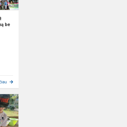
dieną
be
a...
ą
ną be
čiau
Eksperimentai