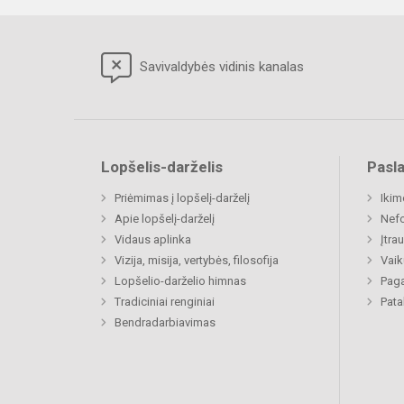
Savivaldybės vidinis kanalas
Lopšelis-darželis
Pasl
Priėmimas į lopšelį-darželį
Ikim
Apie lopšelį-darželį
Nefo
Vidaus aplinka
Įtra
Vizija, misija, vertybės, filosofija
Vaik
Lopšelio-darželio himnas
Paga
Tradiciniai renginiai
Pat
Bendradarbiavimas