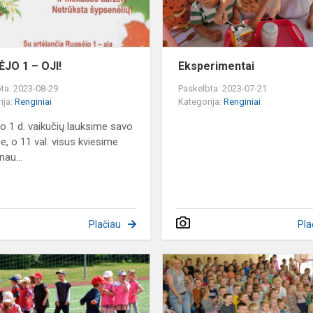
JO 1 – OJI!
Eksperimentai
ta: 2023-08-29
Paskelbta: 2023-07-21
ija:
Renginiai
Kategorija:
Renginiai
o 1 d. vaikučių lauksime savo
e, o 11 val. visus kviesime
nau...
Plačiau
Pla
Sportuojam
kartu
su
Sausio