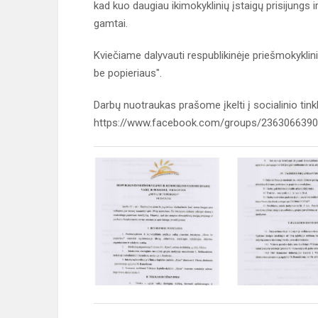
kad kuo daugiau ikimokyklinių įstaigų prisijungs
gamtai.
Kviečiame dalyvauti respublikinėje priešmokyklini
be popieriaus".
Darbų nuotraukas prašome įkelti į socialinio tin
https://www.facebook.com/groups/236306639