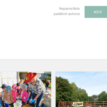
Nepamirškite
0
AČIŪ
padėkoti autoriui
,,Derlius
2023"