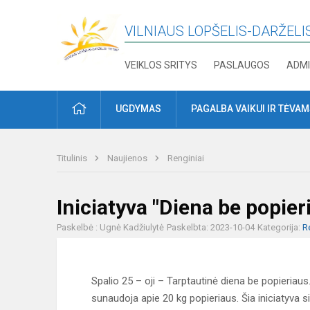
VILNIAUS LOPŠELIS-DARŽELIS
VEIKLOS SRITYS
PASLAUGOS
ADMI
PRADŽIA
UGDYMAS
PAGALBA VAIKUI IR TĖVA
Titulinis
Naujienos
Renginiai
Iniciatyva "Diena be popier
Paskelbė : Ugnė Kadžiulytė
Paskelbta: 2023-10-04
Kategorija:
R
Spalio 25 – oji – Tarptautinė diena be popieria
sunaudoja apie 20 kg popieriaus. Šia iniciatyva 