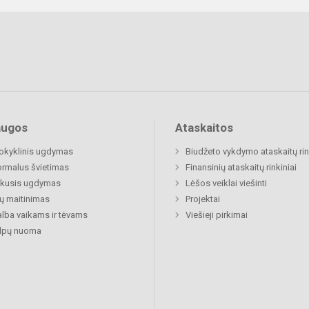
augos
Ataskaitos
okyklinis ugdymas
Biudžeto vykdymo ataskaitų rin
rmalus švietimas
Finansinių ataskaitų rinkiniai
ukusis ugdymas
Lėšos veiklai viešinti
ų maitinimas
Projektai
lba vaikams ir tėvams
Viešieji pirkimai
alpų nuoma