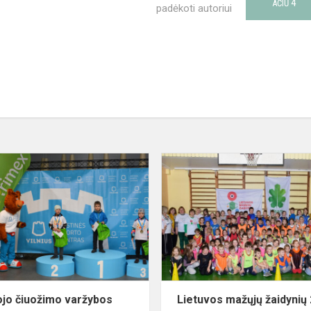
4
AČIŪ
padėkoti autoriui
Greitojo
čiuožimo
varžybos
ojo čiuožimo varžybos
Lietuvos mažųjų žaidynių