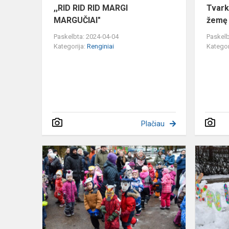
,,RID RID RID MARGI
Tvark
MARGUČIAI"
žemę
Paskelbta: 2024-04-04
Paskelb
Kategorija:
Renginiai
Kategor
Plačiau
Užgavėnės
2024