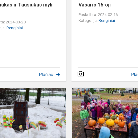
iukas ir Tausiukas myli
Vasario 16-oji
Paskelbta: 2024-02-16
Kategorija:
Renginiai
ta: 2024-03-20
ija:
Renginiai
Plačiau
Pla
Vilniaus
gimtadienis
ir
pusiaužiemis