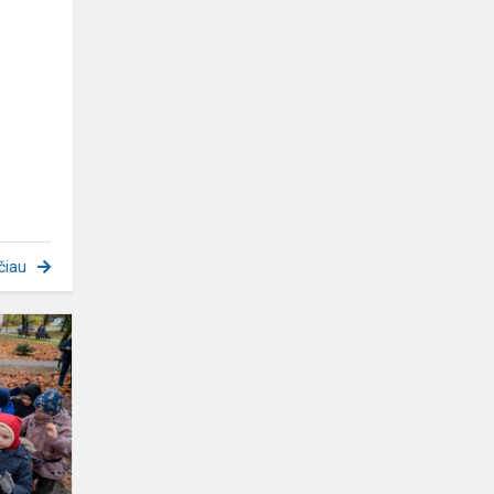
čiau
Trijų
karalių
šventė