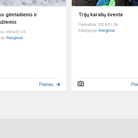
us gimtadienis ir
Trijų karalių šventė
užiemis
Paskelbta: 2024-01-08
Kategorija:
Renginiai
ta: 2024-01-25
ija:
Renginiai
Plačiau
Pla