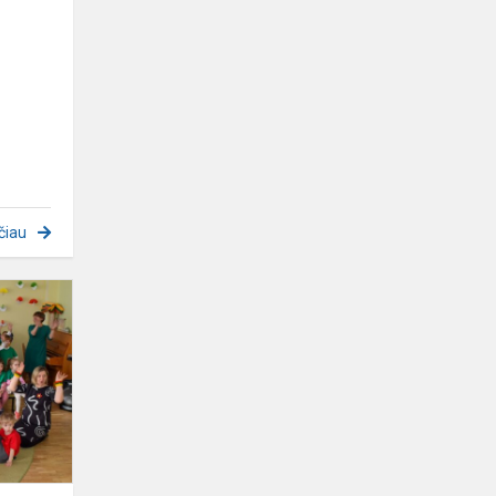
čiau
Vasario
16-
oji