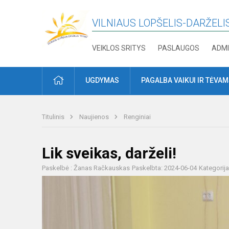
VILNIAUS LOPŠELIS-DARŽELIS
VEIKLOS SRITYS
PASLAUGOS
ADMI
PRADŽIA
UGDYMAS
PAGALBA VAIKUI IR TĖVA
Titulinis
Naujienos
Renginiai
Lik sveikas, darželi!
Paskelbė : Žanas Račkauskas
Paskelbta: 2024-06-04
Kategorij