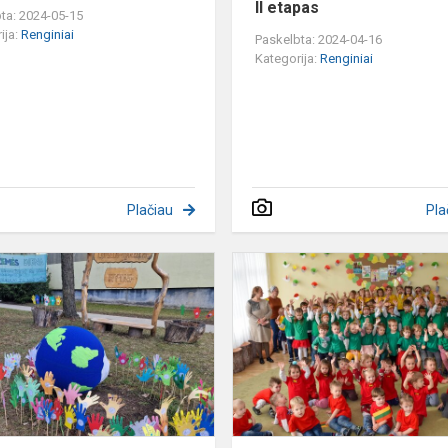
II etapas
ta: 2024-05-15
ija:
Renginiai
Paskelbta: 2024-04-16
Kategorija:
Renginiai
Plačiau
Pla
Tvarkiukas
ir
Tausiukas
myli
"
žemę