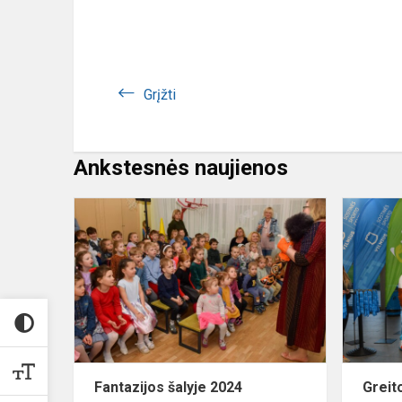
Grįžti
Ankstesnės naujienos
Fantazijos
šalyje
2024
Fantazijos šalyje 2024
Greit