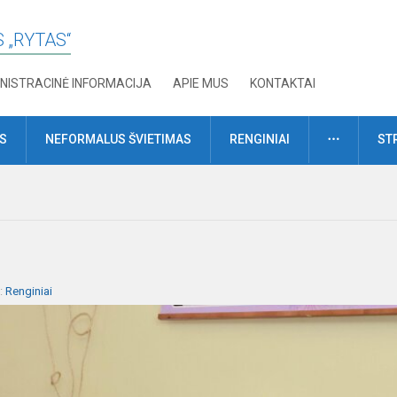
 „RYTAS“
NISTRACINĖ INFORMACIJA
APIE MUS
KONTAKTAI
DAUGIAU
MS
NEFORMALUS ŠVIETIMAS
RENGINIAI
ST
a:
Renginiai