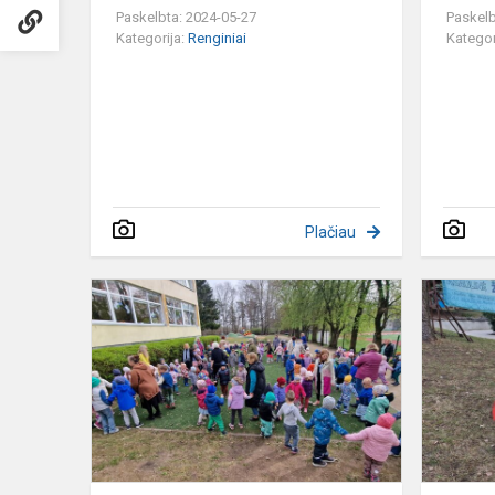
Paskelbta: 2024-05-27
Paskelb
Kategorija:
Renginiai
Kategor
Plačiau
,,RID
RID
RID
MARGI
MARGUČIAI