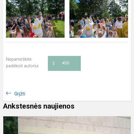
Nepamirškite
5
AČIŪ
padėkoti autoriui
Grįžti
Ankstesnės naujienos
Š
J