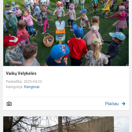
Vaikų Velykėlės
Paskelbta: 2025-04-23
Kategorija:
Renginiai
Plačiau
U
d