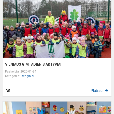
A
VILNIAUS GIMTADIENIS AKTYVIAI
Paskelbta: 2025-01-24
Kategorija:
Renginiai
Plačiau
,
K