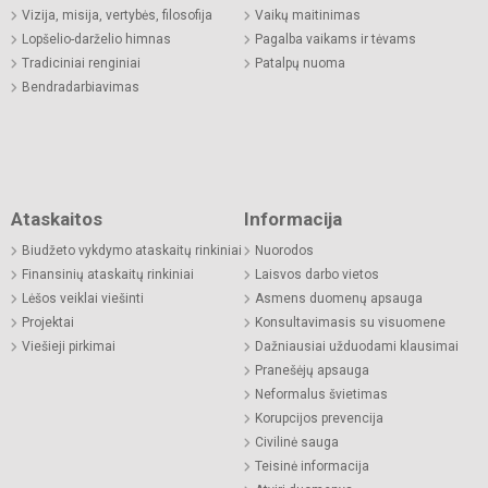
Vizija, misija, vertybės, filosofija
Vaikų maitinimas
Lopšelio-darželio himnas
Pagalba vaikams ir tėvams
Tradiciniai renginiai
Patalpų nuoma
Bendradarbiavimas
Ataskaitos
Informacija
Biudžeto vykdymo ataskaitų rinkiniai
Nuorodos
Finansinių ataskaitų rinkiniai
Laisvos darbo vietos
Lėšos veiklai viešinti
Asmens duomenų apsauga
Projektai
Konsultavimasis su visuomene
Viešieji pirkimai
Dažniausiai užduodami klausimai
Pranešėjų apsauga
Neformalus švietimas
Korupcijos prevencija
Civilinė sauga
Teisinė informacija