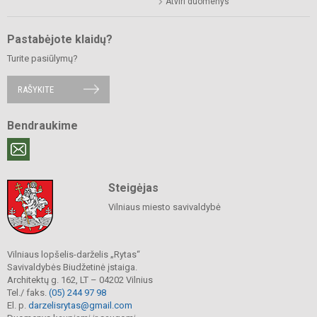
Atviri duomenys
Pastabėjote klaidų?
Turite pasiūlymų?
RAŠYKITE
Bendraukime
Steigėjas
Vilniaus miesto savivaldybė
Vilniaus lopšelis-darželis „Rytas“
Savivaldybės Biudžetinė įstaiga.
Architektų g. 162, LT – 04202 Vilnius
Tel./ faks.
(05) 244 97 98
El. p.
darzelisrytas@gmail.com