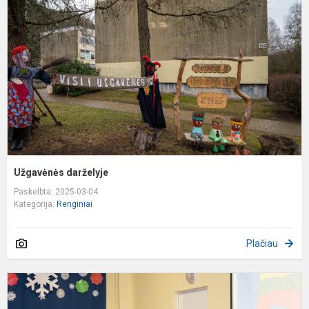
Užgavėnės darželyje
Paskelbta: 2025-03-04
Kategorija:
Renginiai
Plačiau
Š
V