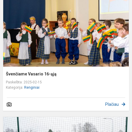
1
ą
Švenčiame Vasario 16-ąją
Paskelbta: 2025-02-15
Kategorija:
Renginiai
Plačiau
V
G