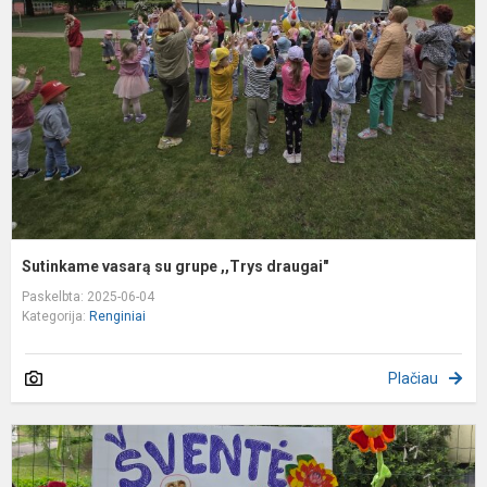
g
,
d
Sutinkame vasarą su grupe ,,Trys draugai"
Paskelbta: 2025-06-04
Kategorija:
Renginiai
Plačiau
Š
,