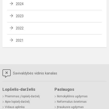
2024
2023
2022
2021
Savivaldybės vidinis kanalas
Lopšelis-darželis
Paslaugos
Priėmimas į lopšelį-darželį
Ikimokyklinis ugdymas
Apie lopšelį-darželį
Neformalus švietimas
Vidaus aplinka
Įtraukusis ugdymas