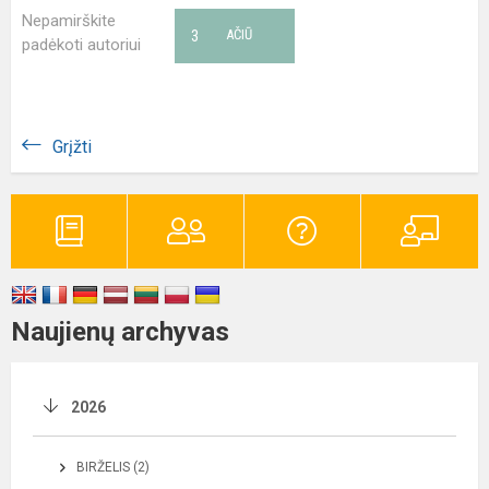
Nepamirškite
3
AČIŪ
padėkoti autoriui
Grįžti
Naujienų archyvas
2026
BIRŽELIS (2)