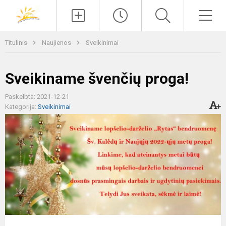
Paieška
Men
Titulinis
Naujienos
Sveikinimai
Sveikiname švenčių proga!
Paskelbta: 2021-12-21
Kategorija:
Sveikinimai