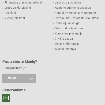
Finansinių ataskaitų rinkiniai
Laisvos darbo vietos
Lėšos veiklai viešinti
Asmens duomenų apsauga
Projektai
Konsultavimasis su visuomene
Viešieji pirkimai
Dažniausiai užduodami klausimai
Pranešėjų apsauga
Neformalus švietimas
Korupcijos prevencija
Civilinė sauga
Teisinė informacija
Atviri duomenys
Pastabėjote klaidų?
Turite pasiūlymų?
RAŠYKITE
Bendraukime