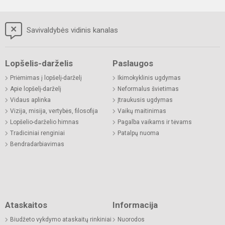
Savivaldybės vidinis kanalas
Lopšelis-darželis
Paslaugos
Priėmimas į lopšelį-darželį
Ikimokyklinis ugdymas
Apie lopšelį-darželį
Neformalus švietimas
Vidaus aplinka
Įtraukusis ugdymas
Vizija, misija, vertybės, filosofija
Vaikų maitinimas
Lopšelio-darželio himnas
Pagalba vaikams ir tėvams
Tradiciniai renginiai
Patalpų nuoma
Bendradarbiavimas
Ataskaitos
Informacija
Biudžeto vykdymo ataskaitų rinkiniai
Nuorodos