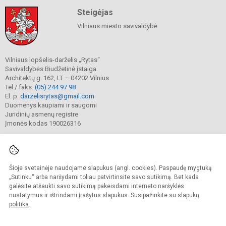
Steigėjas
Vilniaus miesto savivaldybė
Vilniaus lopšelis-darželis „Rytas“
Savivaldybės Biudžetinė įstaiga.
Architektų g. 162, LT – 04202 Vilnius
Tel./ faks.
(05) 244 97 98
El. p.
darzelisrytas@gmail.com
Duomenys kaupiami ir saugomi
Juridinių asmenų registre
Įmonės kodas 190026316
Šioje svetainėje naudojame slapukus (angl. cookies). Paspaudę mygtuką
© 2025. Vilniaus lopšelis-darželis „Rytas“. Visos teisės saugomos.
Kopijuoti turinį be raštiško darželio sutikimo griežtai draudžiama.
„Sutinku“ arba naršydami toliau patvirtinsite savo sutikimą. Bet kada
galėsite atšaukti savo sutikimą pakeisdami interneto naršyklės
Prieinamumo paraiška
Slapukų valdymas
nustatymus ir ištrindami įrašytus slapukus. Susipažinkite su
slapukų
politika
.
Sumanus būdas atnaujinti
mokyklos interneto
svetainę