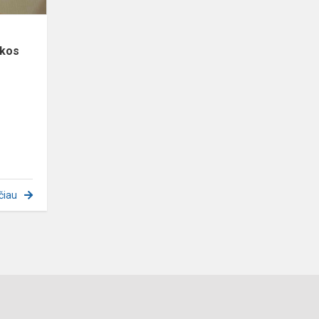
ikos
čiau