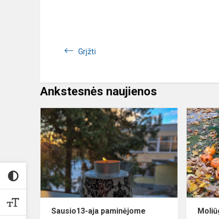
Grįžti
Ankstesnės naujienos
Sausio13-
aja
paminėjome
laisvės
gynėjų
dieną
Sausio13-aja paminėjome
Moliū