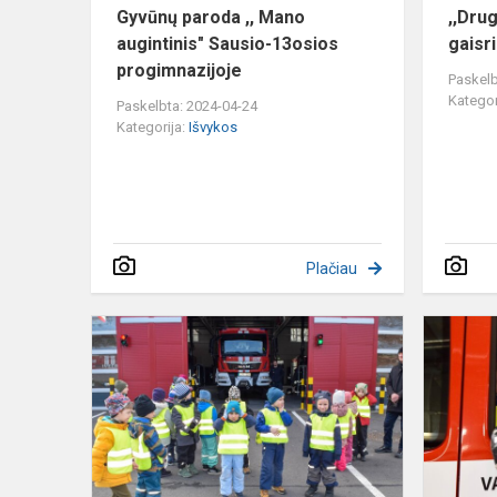
Gyvūnų paroda ,, Mano
,,Dru
augintinis" Sausio-13osios
gaisr
progimnazijoje
Paskelb
Kategor
Paskelbta: 2024-04-24
Kategorija:
Išvykos
Plačiau
,,Boružėlių"
grupė
lankosi
pas
gaisrininkus