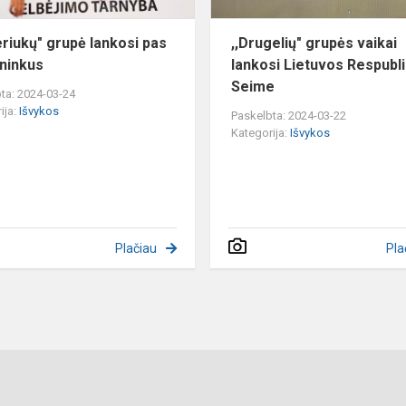
eriukų" grupė lankosi pas
,,Drugelių" grupės vaikai
ininkus
lankosi Lietuvos Respubl
Seime
ta: 2024-03-24
ija:
Išvykos
Paskelbta: 2024-03-22
Kategorija:
Išvykos
Plačiau
Pla