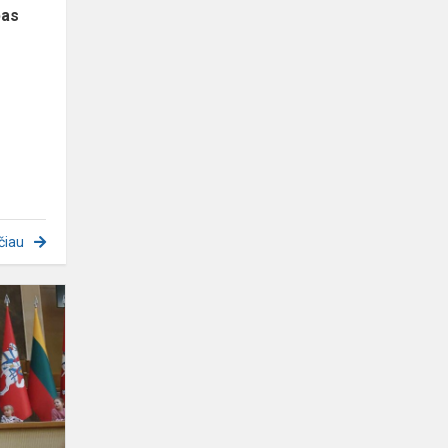
pas
čiau
,,Drugelių"
grupės
vaikai
lankosi
Lietuvos
Respublikos
Seim...