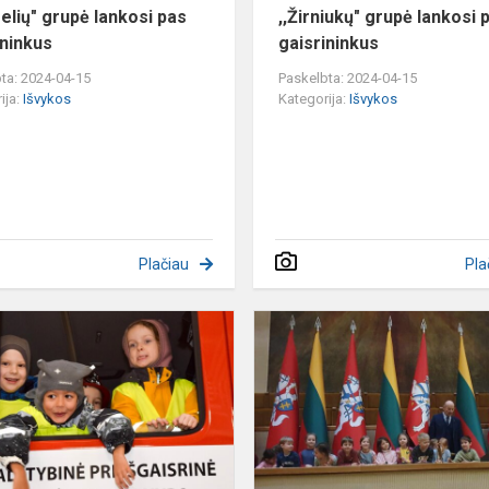
gelių" grupė lankosi pas
,,Žirniukų" grupė lankosi 
ininkus
gaisrininkus
ta: 2024-04-15
Paskelbta: 2024-04-15
ija:
Išvykos
Kategorija:
Išvykos
Plačiau
Pla
,,Voveriukų"
grupė
lankosi
pas
gaisrininkus