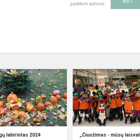
1
AČIŪ
padėkoti autoriui
Moliūgų
labirintas
2024
gų labirintas 2024
,,Čiuožimas - mūsų laisval