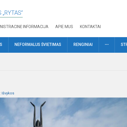
 „RYTAS“
NISTRACINĖ INFORMACIJA
APIE MUS
KONTAKTAI
DAUGIAU
MS
NEFORMALUS ŠVIETIMAS
RENGINIAI
ST
a:
Išvykos