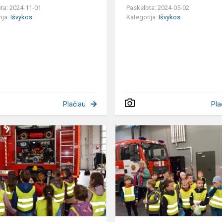
ta: 2024-11-01
Paskelbta: 2024-05-02
ija:
Išvykos
Kategorija:
Išvykos
Plačiau
Pla
,,Drugelių"
grupė
lankosi
pas
gaisrininkus
.