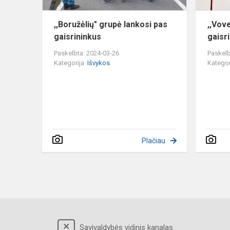
,,Boružėlių" grupė lankosi pas
,,Vov
gaisrininkus
gaisr
Paskelbta: 2024-03-26
Paskelb
Kategorija:
Išvykos
Kategor
Plačiau
Savivaldybės vidinis kanalas