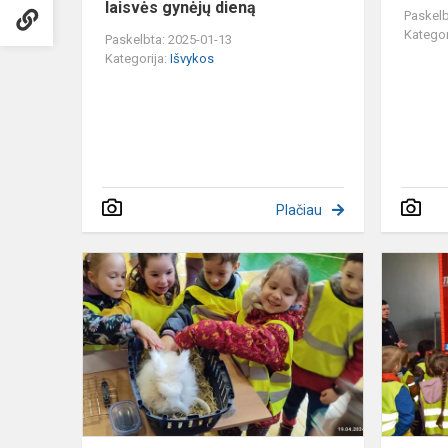
laisvės gynėjų dieną
Paskelb
Kategor
Paskelbta: 2025-01-13
Kategorija:
Išvykos
Plačiau
Gyvūnų
paroda
,,
Mano
augintinis"
Sausio-
13osios
progimnazi..