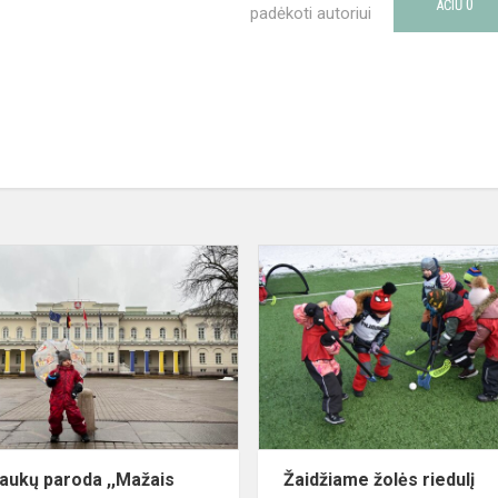
0
AČIŪ
padėkoti autoriui
Nuotraukų
paroda
,,Mažais
žingsneliais
po
Vilniaus
miestą"
aukų paroda ,,Mažais
Žaidžiame žolės riedulį