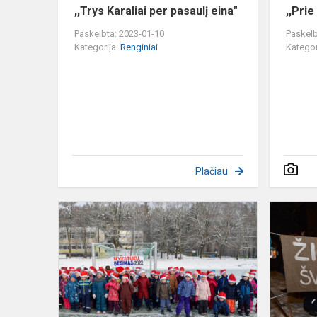
,,Trys Karaliai per pasaulį eina"
,,Pri
Paskelbta: 2023-01-10
Paskelb
Kategorija:
Renginiai
Kategor
Plačiau
Nykštukų
bėgimas
2022