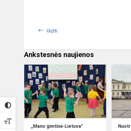
Grįžti
Ankstesnės naujienos
,,Mano
gimtinė-
Lietuva"
,,Mano gimtinė-Lietuva"
Nuotr