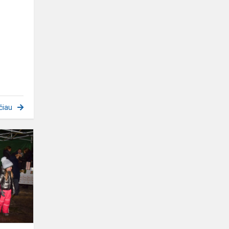
čiau
Dalyvavimas
Lazdynų
,,Ryto"
bendruomenės
renginyje
,,Magišk...