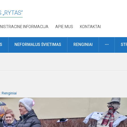
 „RYTAS“
NISTRACINĖ INFORMACIJA
APIE MUS
KONTAKTAI
DAUGIAU
MS
NEFORMALUS ŠVIETIMAS
RENGINIAI
ST
a:
Renginiai