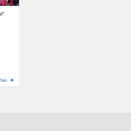
si"
čiau