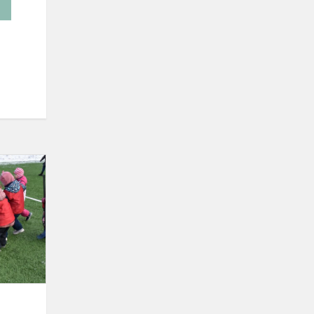
Žaidžiame
žolės
riedulį