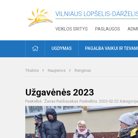
VILNIAUS LOPŠELIS-DARŽELIS
VEIKLOS SRITYS
PASLAUGOS
ADMI
PRADŽIA
UGDYMAS
PAGALBA VAIKUI IR TĖVA
Titulinis
Naujienos
Renginiai
Užgavėnės 2023
Paskelbė : Žanas Račkauskas
Paskelbta: 2023-02-22
Kategorij