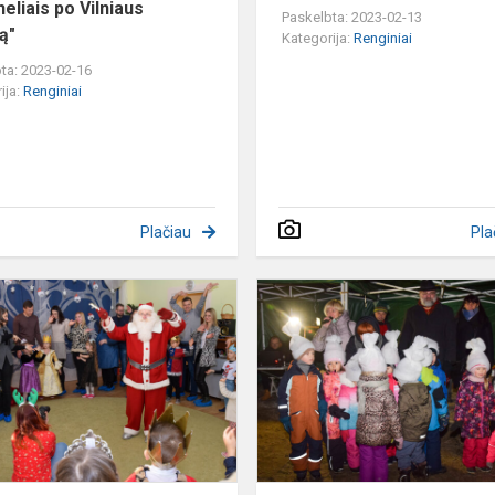
eliais po Vilniaus
Paskelbta: 2023-02-13
ą"
Kategorija:
Renginiai
ta: 2023-02-16
ija:
Renginiai
Plačiau
Pla
,,Prie
Kalėdinės
eglutės"