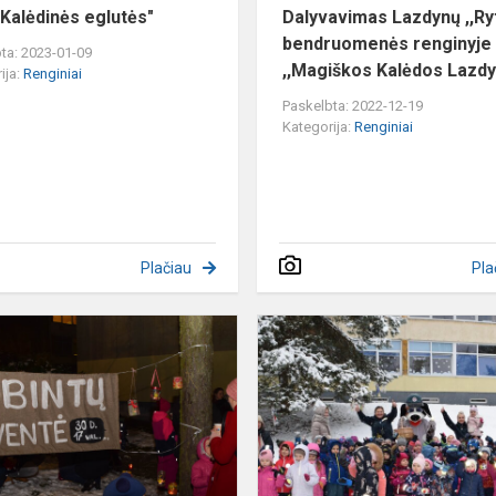
e Kalėdinės eglutės"
Dalyvavimas Lazdynų ,,Ry
bendruomenės renginyje
ta: 2023-01-09
,,Magiškos Kalėdos Lazdy.
ija:
Renginiai
Paskelbta: 2022-12-19
Kategorija:
Renginiai
Plačiau
Pla
Žibintų
šventė