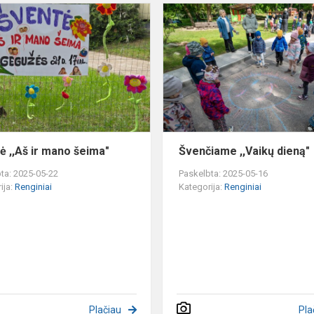
Šventė
,,Aš
ir
mano
šeima"
ė ,,Aš ir mano šeima"
Švenčiame ,,Vaikų dieną"
ta: 2025-05-22
Paskelbta: 2025-05-16
ija:
Renginiai
Kategorija:
Renginiai
Plačiau
Pla