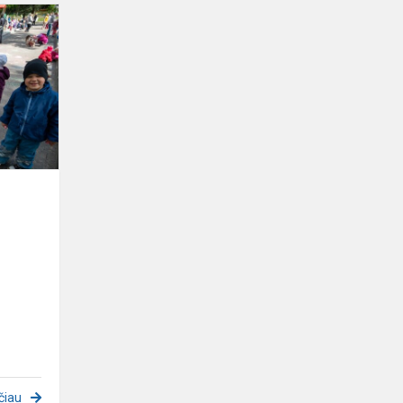
Švenčiame
,,Vaikų
dieną"
čiau