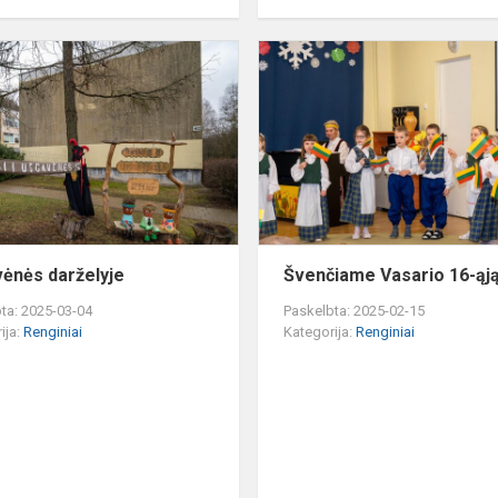
Užgavėnės
darželyje
ėnės darželyje
Švenčiame Vasario 16-ąj
ta: 2025-03-04
Paskelbta: 2025-02-15
ija:
Renginiai
Kategorija:
Renginiai