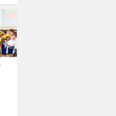
Švenčiame
Vasario
16-
ąją
ą