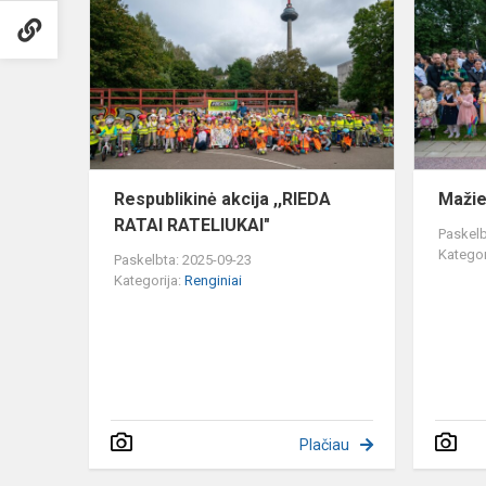
akcija
,,RIEDA
RATAI
RATELIUKAI
Respublikinė akcija ,,RIEDA
Mažie
RATAI RATELIUKAI"
Paskelb
Kategor
Paskelbta: 2025-09-23
Kategorija:
Renginiai
Plačiau