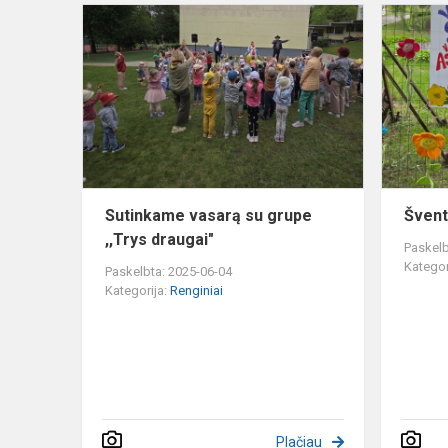
Sutinkame
vasarą
su
grupe
,,Trys
draugai"
Sutinkame vasarą su grupe
Švent
,,Trys draugai"
Paskelb
Kategor
Paskelbta: 2025-06-04
Kategorija:
Renginiai
Plačiau