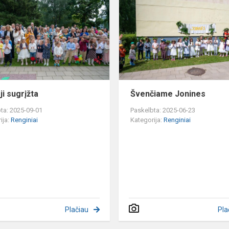
sugrįžta
"
ji sugrįžta
Švenčiame Jonines
ta: 2025-09-01
Paskelbta: 2025-06-23
ija:
Renginiai
Kategorija:
Renginiai
Plačiau
Pla