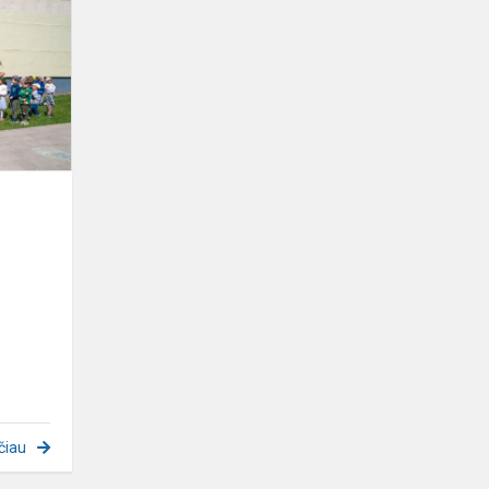
Jonines
čiau