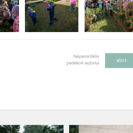
Nepamirškite
3
AČIŪ
padėkoti autoriui
ė
Mažieji