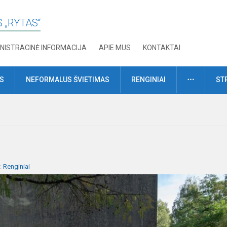
 „RYTAS“
NISTRACINĖ INFORMACIJA
APIE MUS
KONTAKTAI
DAUGIAU
MS
NEFORMALUS ŠVIETIMAS
RENGINIAI
ST
a:
Renginiai