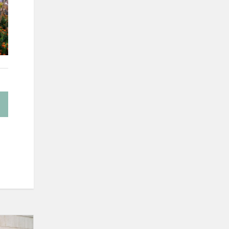
Švenčiame