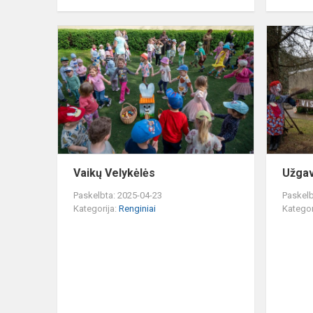
Vaikų
Velykėlės
Vaikų Velykėlės
Užgav
Paskelbta: 2025-04-23
Paskelb
Kategorija:
Renginiai
Kategor