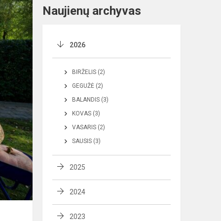
Naujienų archyvas
2026
BIRŽELIS (2)
GEGUŽĖ (2)
BALANDIS (3)
KOVAS (3)
VASARIS (2)
SAUSIS (3)
2025
2024
2023