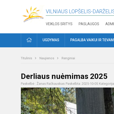
VILNIAUS LOPŠELIS-DARŽELIS
VEIKLOS SRITYS
PASLAUGOS
ADMI
PRADŽIA
UGDYMAS
PAGALBA VAIKUI IR TĖVA
Titulinis
Naujienos
Renginiai
Derliaus nuėmimas 2025
Paskelbė : Žanas Račkauskas
Paskelbta: 2025-10-05
Kategorij