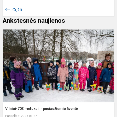
Grįžti
Ankstesnės naujienos
V
7
m
ir
p
š
Vilniui-703 metukai ir pusiaužiemio šventė
Paskelbta: 2026-01-27