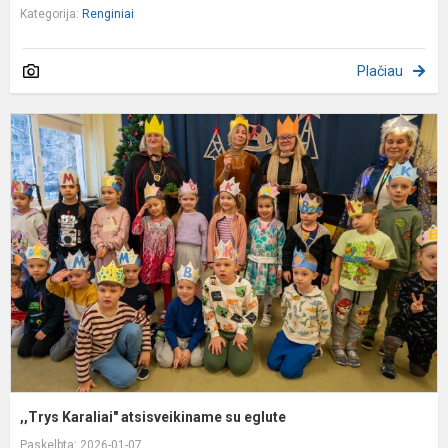
Kategorija:
Renginiai
Plačiau
,
K
a
s
e
,,Trys Karaliai" atsisveikiname su eglute
Paskelbta: 2026-01-07