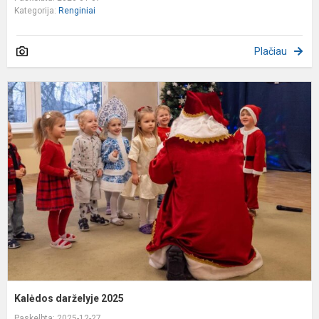
Kategorija:
Renginiai
Plačiau
K
d
2
Kalėdos darželyje 2025
Paskelbta: 2025-12-27