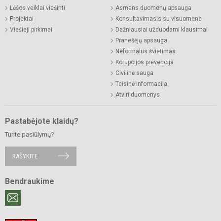
Lėšos veiklai viešinti
Asmens duomenų apsauga
Projektai
Konsultavimasis su visuomene
Viešieji pirkimai
Dažniausiai užduodami klausimai
Pranešėjų apsauga
Neformalus švietimas
Korupcijos prevencija
Civilinė sauga
Teisinė informacija
Atviri duomenys
Pastabėjote klaidų?
Turite pasiūlymų?
RAŠYKITE
Bendraukime