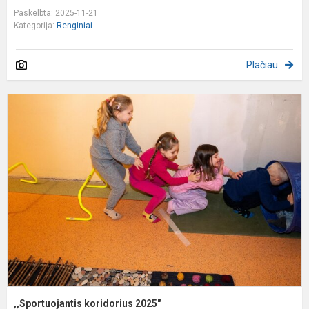
Paskelbta: 2025-11-21
Kategorija:
Renginiai
Plačiau
,
k
2
,,Sportuojantis koridorius 2025"