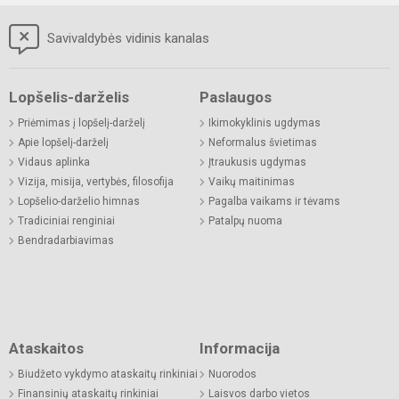
Savivaldybės vidinis kanalas
Lopšelis-darželis
Paslaugos
Priėmimas į lopšelį-darželį
Ikimokyklinis ugdymas
Apie lopšelį-darželį
Neformalus švietimas
Vidaus aplinka
Įtraukusis ugdymas
Vizija, misija, vertybės, filosofija
Vaikų maitinimas
Lopšelio-darželio himnas
Pagalba vaikams ir tėvams
Tradiciniai renginiai
Patalpų nuoma
Bendradarbiavimas
Ataskaitos
Informacija
Biudžeto vykdymo ataskaitų rinkiniai
Nuorodos
Finansinių ataskaitų rinkiniai
Laisvos darbo vietos