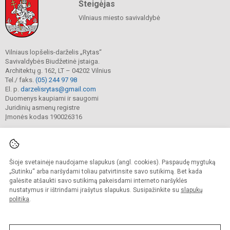
Steigėjas
Vilniaus miesto savivaldybė
Vilniaus lopšelis-darželis „Rytas“
Savivaldybės Biudžetinė įstaiga.
Architektų g. 162, LT – 04202 Vilnius
Tel./ faks.
(05) 244 97 98
El. p.
darzelisrytas@gmail.com
Duomenys kaupiami ir saugomi
Juridinių asmenų registre
Įmonės kodas 190026316
Šioje svetainėje naudojame slapukus (angl. cookies). Paspaudę mygtuką
© 2025. Vilniaus lopšelis-darželis „Rytas“. Visos teisės saugomos.
Kopijuoti turinį be raštiško darželio sutikimo griežtai draudžiama.
„Sutinku“ arba naršydami toliau patvirtinsite savo sutikimą. Bet kada
galėsite atšaukti savo sutikimą pakeisdami interneto naršyklės
Prieinamumo paraiška
Slapukų valdymas
nustatymus ir ištrindami įrašytus slapukus. Susipažinkite su
slapukų
politika
.
Sumanus būdas atnaujinti
mokyklos interneto
svetainę