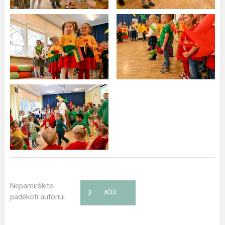
Nepamirškite
3
AČIŪ
padėkoti autoriui