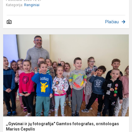
Kategorija:
Renginiai
Plačiau
,
ir
j
f
G
f
o
,,Gyvūnai ir jų fotografija" Gamtos fotografas, ornitologas
Marius Čepulis