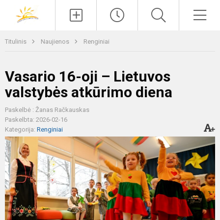
Paieška
Men
Titulinis
Naujienos
Renginiai
Vasario 16-oji – Lietuvos
valstybės atkūrimo diena
Paskelbė : Žanas Račkauskas
Paskelbta: 2026-02-16
Kategorija:
Renginiai