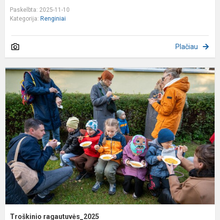
Paskelbta: 2025-11-10
Kategorija:
Renginiai
Plačiau
T
r
Troškinio ragautuvės_2025