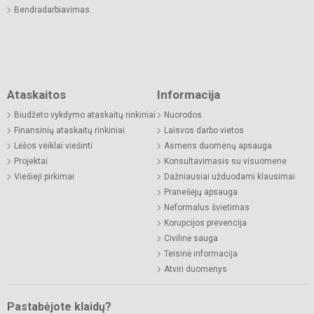
Bendradarbiavimas
Ataskaitos
Informacija
Biudžeto vykdymo ataskaitų rinkiniai
Nuorodos
Finansinių ataskaitų rinkiniai
Laisvos darbo vietos
Lėšos veiklai viešinti
Asmens duomenų apsauga
Projektai
Konsultavimasis su visuomene
Viešieji pirkimai
Dažniausiai užduodami klausimai
Pranešėjų apsauga
Neformalus švietimas
Korupcijos prevencija
Civilinė sauga
Teisinė informacija
Atviri duomenys
Pastabėjote klaidų?