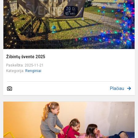
Žibintų šventė 2025
Paskelbta: 2025-11-21
Kategorija:
Renginiai
Plačiau
,
k
2