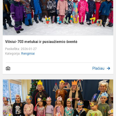
Vilniui-703 metukai ir pusiaužiemio šventė
Paskelbta: 2026-01-27
Kategorija:
Renginiai
Plačiau
,
K
a
s
e