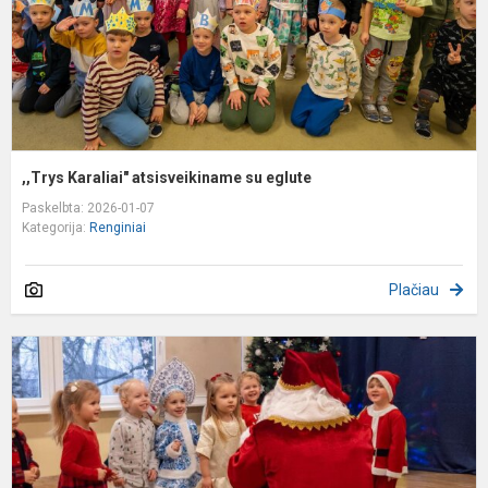
,,Trys Karaliai" atsisveikiname su eglute
Paskelbta: 2026-01-07
Kategorija:
Renginiai
Plačiau
K
d
2