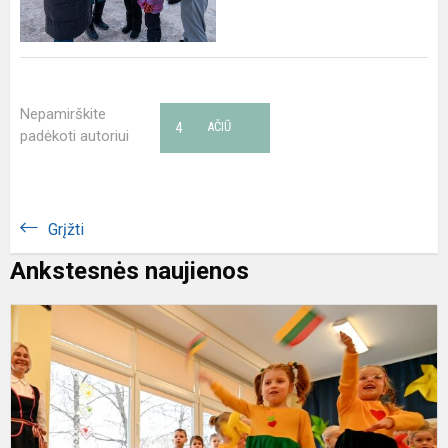
Nepamirškite
4
AČIŪ
padėkoti autoriui
Grįžti
Ankstesnės naujienos
V
1
oj
–
L
v