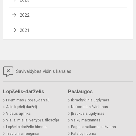
2022
2021
Savivaldybės vidinis kanalas
Lopšelis-darželis
Paslaugos
Priėmimas į lopšelį-darželį
Ikimokyklinis ugdymas
Apie lopšelį-darželį
Neformalus švietimas
Vidaus aplinka
Įtraukusis ugdymas
Vizija, misija, vertybės, filosofija
Vaikų maitinimas
Lopšelio-darželio himnas
Pagalba vaikams ir tėvams
Tradiciniai renginiai
Patalpų nuoma