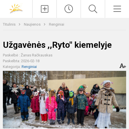
Paieška
Men
Titulinis
Naujienos
Renginiai
Užgavėnės ,,Ryto" kiemelyje
Paskelbė : Žanas Račkauskas
Paskelbta: 2026-02-18
Kategorija:
Renginiai