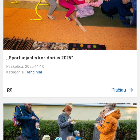
,,Sportuojantis koridorius 2025"
Paskelbta: 2025-11-10
Kategorija:
Renginiai
Plačiau
T
r