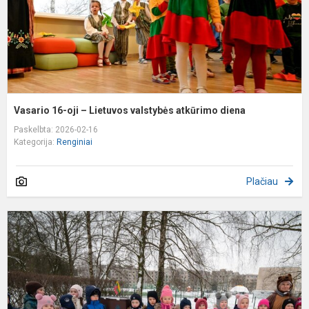
a
d
Vasario 16-oji – Lietuvos valstybės atkūrimo diena
Paskelbta: 2026-02-16
Kategorija:
Renginiai
Plačiau
V
7
m
ir
p
š