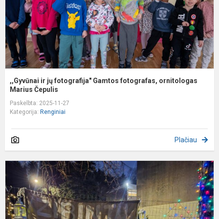
o
,,Gyvūnai ir jų fotografija" Gamtos fotografas, ornitologas
Marius Čepulis
Paskelbta: 2025-11-27
Kategorija:
Renginiai
Plačiau
Ž
š
2