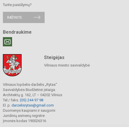
Turite pasiūlymų?
RAŠYKITE
Bendraukime
Steigėjas
Vilniaus miesto savivaldybė
Vilniaus lopšelis-darželis „Rytas“
Savivaldybės Biudžetinė įstaiga.
Architektų g. 162, LT – 04202 Vilnius
Tel./ faks.
(05) 244 97 98
El. p.
darzelisrytas@gmail.com
Duomenys kaupiami ir saugomi
Juridinių asmenų registre
Įmonės kodas 190026316