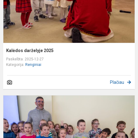
Kalėdos darželyje 2025
Paskelbta: 2025-12-27
Kategorija:
Renginiai
Plačiau
,
ir
j
f
G
f