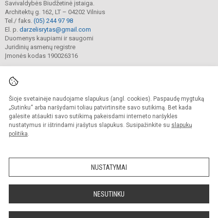
Savivaldybės Biudžetinė įstaiga.
Architektų g. 162, LT – 04202 Vilnius
Tel./ faks.
(05) 244 97 98
El. p.
darzelisrytas@gmail.com
Duomenys kaupiami ir saugomi
Juridinių asmenų registre
Įmonės kodas 190026316
Šioje svetainėje naudojame slapukus (angl. cookies). Paspaudę mygtuką
© 2025. Vilniaus lopšelis-darželis „Rytas“. Visos teisės saugomos.
Kopijuoti turinį be raštiško darželio sutikimo griežtai draudžiama.
„Sutinku“ arba naršydami toliau patvirtinsite savo sutikimą. Bet kada
galėsite atšaukti savo sutikimą pakeisdami interneto naršyklės
Prieinamumo paraiška
Slapukų valdymas
nustatymus ir ištrindami įrašytus slapukus. Susipažinkite su
slapukų
politika
.
Sumanus būdas atnaujinti
mokyklos interneto
svetainę
NUSTATYMAI
NESUTINKU