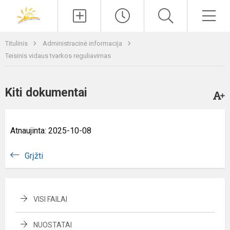
Paieška
Men
Titulinis
Administracinė informacija
Teisinis vidaus tvarkos reguliavimas
Kiti dokumentai
Atnaujinta: 2025-10-08
Grįžti
VISI FAILAI
NUOSTATAI