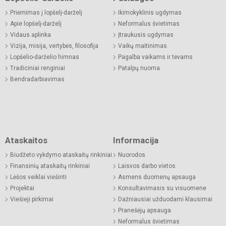
Priėmimas į lopšelį-darželį
Ikimokyklinis ugdymas
Apie lopšelį-darželį
Neformalus švietimas
Vidaus aplinka
Įtraukusis ugdymas
Vizija, misija, vertybės, filosofija
Vaikų maitinimas
Lopšelio-darželio himnas
Pagalba vaikams ir tėvams
Tradiciniai renginiai
Patalpų nuoma
Bendradarbiavimas
Ataskaitos
Informacija
Biudžeto vykdymo ataskaitų rinkiniai
Nuorodos
Finansinių ataskaitų rinkiniai
Laisvos darbo vietos
Lėšos veiklai viešinti
Asmens duomenų apsauga
Projektai
Konsultavimasis su visuomene
Viešieji pirkimai
Dažniausiai užduodami klausimai
Pranešėjų apsauga
Neformalus švietimas