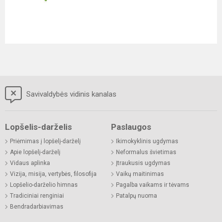
Savivaldybės vidinis kanalas
Lopšelis-darželis
Paslaugos
Priėmimas į lopšelį-darželį
Ikimokyklinis ugdymas
Apie lopšelį-darželį
Neformalus švietimas
Vidaus aplinka
Įtraukusis ugdymas
Vizija, misija, vertybės, filosofija
Vaikų maitinimas
Lopšelio-darželio himnas
Pagalba vaikams ir tėvams
Tradiciniai renginiai
Patalpų nuoma
Bendradarbiavimas