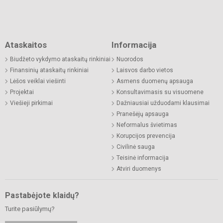
Ataskaitos
Informacija
Biudžeto vykdymo ataskaitų rinkiniai
Nuorodos
Finansinių ataskaitų rinkiniai
Laisvos darbo vietos
Lėšos veiklai viešinti
Asmens duomenų apsauga
Projektai
Konsultavimasis su visuomene
Viešieji pirkimai
Dažniausiai užduodami klausimai
Pranešėjų apsauga
Neformalus švietimas
Korupcijos prevencija
Civilinė sauga
Teisinė informacija
Atviri duomenys
Pastabėjote klaidų?
Turite pasiūlymų?