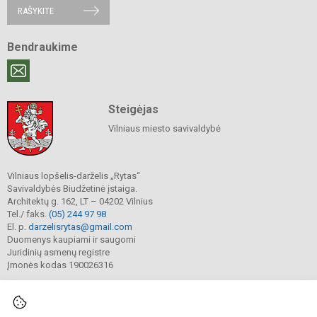
RAŠYKITE
Bendraukime
Steigėjas
Vilniaus miesto savivaldybė
Vilniaus lopšelis-darželis „Rytas“
Savivaldybės Biudžetinė įstaiga.
Architektų g. 162, LT – 04202 Vilnius
Tel./ faks.
(05) 244 97 98
El. p.
darzelisrytas@gmail.com
Duomenys kaupiami ir saugomi
Juridinių asmenų registre
Įmonės kodas 190026316