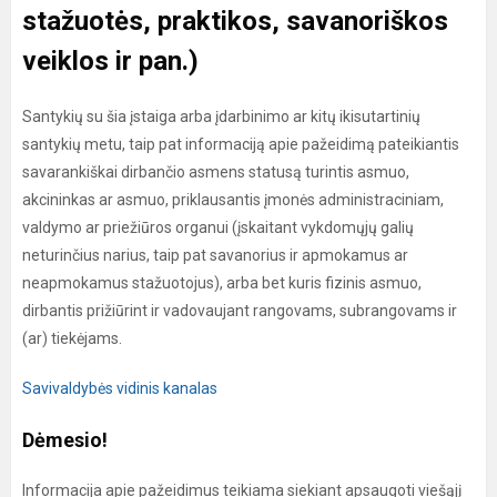
stažuotės, praktikos, savanoriškos
veiklos ir pan.)
Santykių su šia įstaiga arba įdarbinimo ar kitų ikisutartinių
santykių metu, taip pat informaciją apie pažeidimą pateikiantis
savarankiškai dirbančio asmens statusą turintis asmuo,
akcininkas ar asmuo, priklausantis įmonės administraciniam,
valdymo ar priežiūros organui (įskaitant vykdomųjų galių
neturinčius narius, taip pat savanorius ir apmokamus ar
neapmokamus stažuotojus), arba bet kuris fizinis asmuo,
dirbantis prižiūrint ir vadovaujant rangovams, subrangovams ir
(ar) tiekėjams.
Savivaldybės vidinis kanalas
Dėmesio!
Informacija apie pažeidimus teikiama siekiant apsaugoti viešąjį