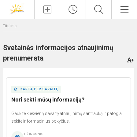
Paieška
Men
Titulinis
Svetainės informacijos atnaujinimų
prenumerata
KARTĄ PER SAVAITĘ
Nori sekti mūsų informaciją?
Gaukite kiekvieną savaitę atnaujinimų santrauką ir patogiai
sekite informacinius pokyčius.
1 ŽINGSNIS