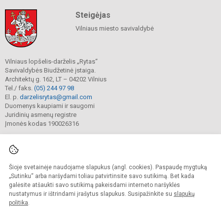
Steigėjas
Vilniaus miesto savivaldybė
Vilniaus lopšelis-darželis „Rytas“
Savivaldybės Biudžetinė įstaiga.
Architektų g. 162, LT – 04202 Vilnius
Tel./ faks.
(05) 244 97 98
El. p.
darzelisrytas@gmail.com
Duomenys kaupiami ir saugomi
Juridinių asmenų registre
Įmonės kodas 190026316
Šioje svetainėje naudojame slapukus (angl. cookies). Paspaudę mygtuką
© 2025. Vilniaus lopšelis-darželis „Rytas“. Visos teisės saugomos.
Kopijuoti turinį be raštiško darželio sutikimo griežtai draudžiama.
„Sutinku“ arba naršydami toliau patvirtinsite savo sutikimą. Bet kada
galėsite atšaukti savo sutikimą pakeisdami interneto naršyklės
Prieinamumo paraiška
Slapukų valdymas
nustatymus ir ištrindami įrašytus slapukus. Susipažinkite su
slapukų
politika
.
Sumanus būdas atnaujinti
mokyklos interneto