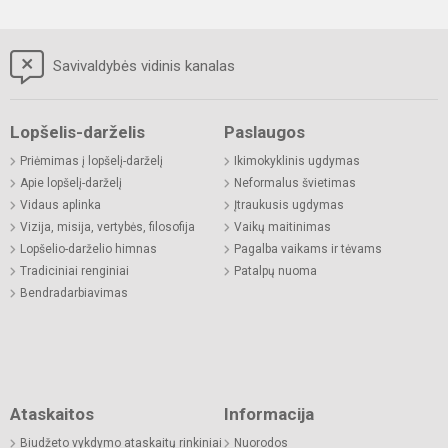
Savivaldybės vidinis kanalas
Lopšelis-darželis
Paslaugos
Priėmimas į lopšelį-darželį
Ikimokyklinis ugdymas
Apie lopšelį-darželį
Neformalus švietimas
Vidaus aplinka
Įtraukusis ugdymas
Vizija, misija, vertybės, filosofija
Vaikų maitinimas
Lopšelio-darželio himnas
Pagalba vaikams ir tėvams
Tradiciniai renginiai
Patalpų nuoma
Bendradarbiavimas
Ataskaitos
Informacija
Biudžeto vykdymo ataskaitų rinkiniai
Nuorodos