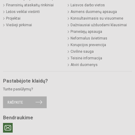
Finansinių ataskaitų rinkiniai
Laisvos darbo vietos
Lėšos veiklai viešinti
Asmens duomenų apsauga
Projektai
Konsultavimasis su visuomene
Viešieji pirkimai
Dažniausiai užduodami klausimai
Pranešėjų apsauga
Neformalus švietimas
Korupcijos prevencija
Civilinė sauga
Teisinė informacija
Atviri duomenys
Pastabėjote klaidų?
Turite pasiūlymų?
RAŠYKITE
Bendraukime