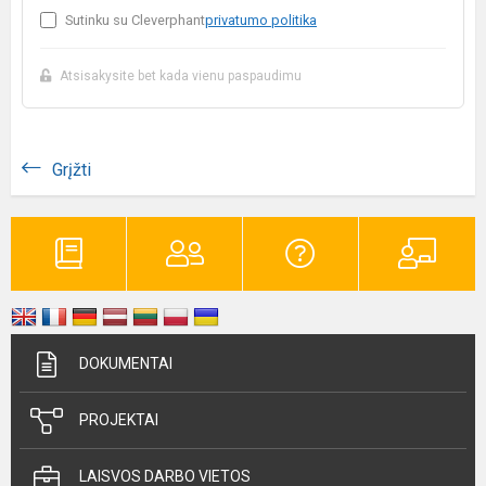
Sutinku su Cleverphant
privatumo politika
Atsisakysite bet kada vienu paspaudimu
Grįžti
DOKUMENTAI
PROJEKTAI
LAISVOS DARBO VIETOS