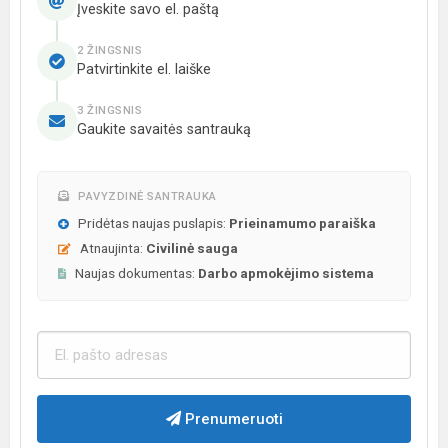
Įveskite savo el. paštą
2 ŽINGSNIS
Patvirtinkite el. laiške
3 ŽINGSNIS
Gaukite savaitės santrauką
PAVYZDINĖ SANTRAUKA
Pridėtas naujas puslapis:
Prieinamumo paraiška
Atnaujinta:
Civilinė sauga
Naujas dokumentas:
Darbo apmokėjimo sistema
Prenumeruoti