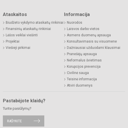
Ataskaitos
Informacija
Biudžeto vykdymo ataskaitų rinkiniai
Nuorodos
Finansinių ataskaitų rinkiniai
Laisvos darbo vietos
Lėšos veiklai viešinti
Asmens duomenų apsauga
Projektai
Konsultavimasis su visuomene
Viešieji pirkimai
Dažniausiai užduodami klausimai
Pranešėjų apsauga
Neformalus švietimas
Korupcijos prevencija
Civilinė sauga
Teisinė informacija
Atviri duomenys
Pastabėjote klaidų?
Turite pasiūlymų?
RAŠYKITE