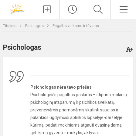
Paieška
Men
Titulinis
Paslaugos
Pagalba vaikams ir tėvams
Psichologas
Psichologas nėra tavo priešas
Psichologinės pagalbos paskirtis – stiprinti mokinių
psichologinį atsparumą ir psichikos sveikatą,
prevencinėmis priemonėmis skatinti saugios ir
palankios ugdymuisi aplinkos lopšelyje-darželyje
kūrimą, padėti mokiniams atgauti dvasinę darną,
gebėjimą gyventi ir mokytis, aktyviai