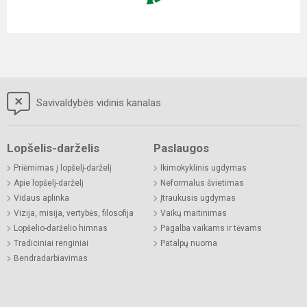
Savivaldybės vidinis kanalas
Lopšelis-darželis
Paslaugos
Priėmimas į lopšelį-darželį
Ikimokyklinis ugdymas
Apie lopšelį-darželį
Neformalus švietimas
Vidaus aplinka
Įtraukusis ugdymas
Vizija, misija, vertybės, filosofija
Vaikų maitinimas
Lopšelio-darželio himnas
Pagalba vaikams ir tėvams
Tradiciniai renginiai
Patalpų nuoma
Bendradarbiavimas