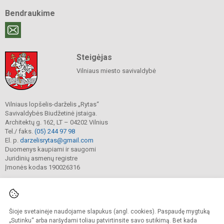
Bendraukime
Steigėjas
Vilniaus miesto savivaldybė
Vilniaus lopšelis-darželis „Rytas“
Savivaldybės Biudžetinė įstaiga.
Architektų g. 162, LT – 04202 Vilnius
Tel./ faks.
(05) 244 97 98
El. p.
darzelisrytas@gmail.com
Duomenys kaupiami ir saugomi
Juridinių asmenų registre
Įmonės kodas 190026316
Šioje svetainėje naudojame slapukus (angl. cookies). Paspaudę mygtuką
© 2025. Vilniaus lopšelis-darželis „Rytas“. Visos teisės saugomos.
Kopijuoti turinį be raštiško darželio sutikimo griežtai draudžiama.
„Sutinku“ arba naršydami toliau patvirtinsite savo sutikimą. Bet kada