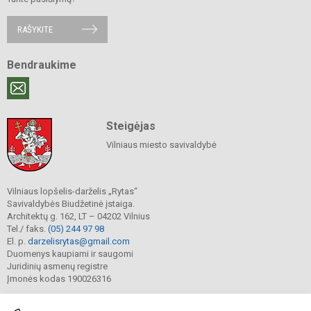
RAŠYKITE
Bendraukime
Steigėjas
Vilniaus miesto savivaldybė
Vilniaus lopšelis-darželis „Rytas“
Savivaldybės Biudžetinė įstaiga.
Architektų g. 162, LT – 04202 Vilnius
Tel./ faks.
(05) 244 97 98
El. p.
darzelisrytas@gmail.com
Duomenys kaupiami ir saugomi
Juridinių asmenų registre
Įmonės kodas 190026316