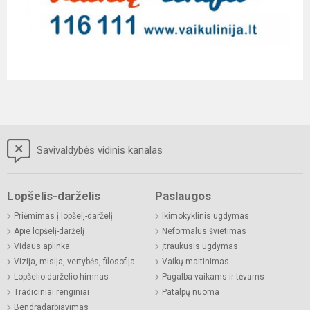
Savivaldybės vidinis kanalas
Lopšelis-darželis
Paslaugos
Priėmimas į lopšelį-darželį
Ikimokyklinis ugdymas
Apie lopšelį-darželį
Neformalus švietimas
Vidaus aplinka
Įtraukusis ugdymas
Vizija, misija, vertybės, filosofija
Vaikų maitinimas
Lopšelio-darželio himnas
Pagalba vaikams ir tėvams
Tradiciniai renginiai
Patalpų nuoma
Bendradarbiavimas