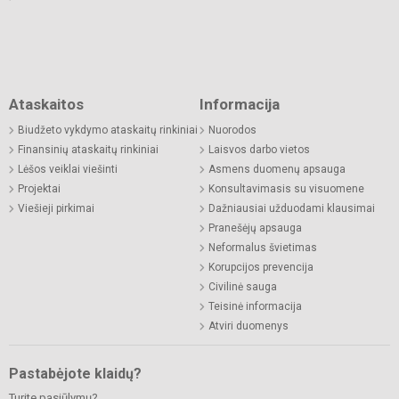
Ataskaitos
Informacija
Biudžeto vykdymo ataskaitų rinkiniai
Nuorodos
Finansinių ataskaitų rinkiniai
Laisvos darbo vietos
Lėšos veiklai viešinti
Asmens duomenų apsauga
Projektai
Konsultavimasis su visuomene
Viešieji pirkimai
Dažniausiai užduodami klausimai
Pranešėjų apsauga
Neformalus švietimas
Korupcijos prevencija
Civilinė sauga
Teisinė informacija
Atviri duomenys
Pastabėjote klaidų?
Turite pasiūlymų?