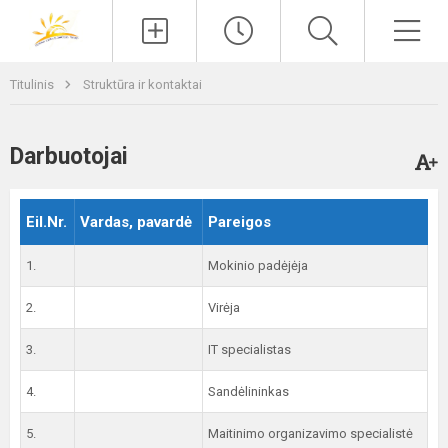
Paieška
Men
Titulinis
Struktūra ir kontaktai
Darbuotojai
Eil.Nr.
Vardas, pavardė
Pareigos
1.
Mokinio padėjėja
2.
Virėja
3.
IT specialistas
4.
Sandėlininkas
5.
Maitinimo organizavimo specialistė