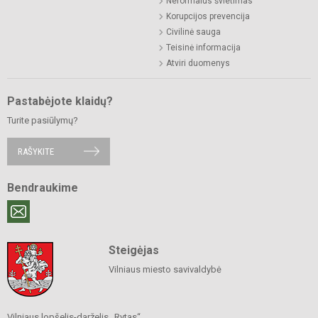
Neformalus švietimas
Korupcijos prevencija
Civilinė sauga
Teisinė informacija
Atviri duomenys
Pastabėjote klaidų?
Turite pasiūlymų?
RAŠYKITE
Bendraukime
Steigėjas
Vilniaus miesto savivaldybė
Vilniaus lopšelis-darželis „Rytas“