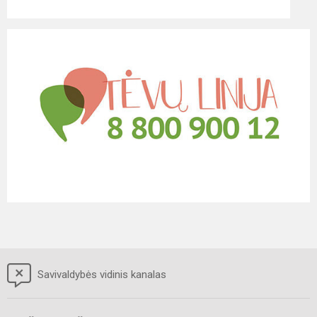
Savivaldybės vidinis kanalas