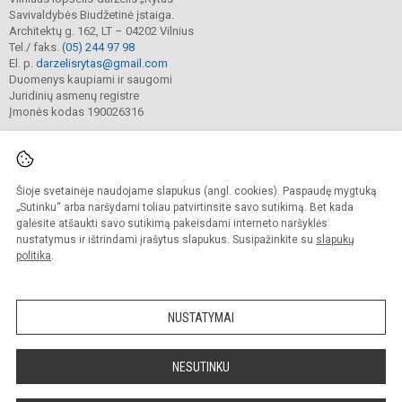
Savivaldybės Biudžetinė įstaiga.
Architektų g. 162, LT – 04202 Vilnius
Tel./ faks.
(05) 244 97 98
El. p.
darzelisrytas@gmail.com
Duomenys kaupiami ir saugomi
Juridinių asmenų registre
Įmonės kodas 190026316
Šioje svetainėje naudojame slapukus (angl. cookies). Paspaudę mygtuką
© 2025. Vilniaus lopšelis-darželis „Rytas“. Visos teisės saugomos.
Kopijuoti turinį be raštiško darželio sutikimo griežtai draudžiama.
„Sutinku“ arba naršydami toliau patvirtinsite savo sutikimą. Bet kada
galėsite atšaukti savo sutikimą pakeisdami interneto naršyklės
Prieinamumo paraiška
Slapukų valdymas
nustatymus ir ištrindami įrašytus slapukus. Susipažinkite su
slapukų
politika
.
Sumanus būdas atnaujinti
mokyklos interneto
svetainę
NUSTATYMAI
NESUTINKU