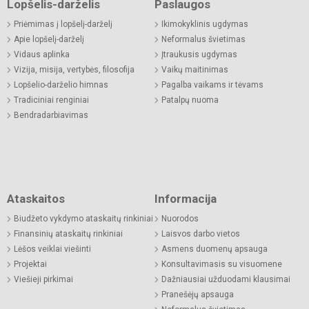
Lopšelis-darželis
Paslaugos
Priėmimas į lopšelį-darželį
Ikimokyklinis ugdymas
Apie lopšelį-darželį
Neformalus švietimas
Vidaus aplinka
Įtraukusis ugdymas
Vizija, misija, vertybės, filosofija
Vaikų maitinimas
Lopšelio-darželio himnas
Pagalba vaikams ir tėvams
Tradiciniai renginiai
Patalpų nuoma
Bendradarbiavimas
Ataskaitos
Informacija
Biudžeto vykdymo ataskaitų rinkiniai
Nuorodos
Finansinių ataskaitų rinkiniai
Laisvos darbo vietos
Lėšos veiklai viešinti
Asmens duomenų apsauga
Projektai
Konsultavimasis su visuomene
Viešieji pirkimai
Dažniausiai užduodami klausimai
Pranešėjų apsauga