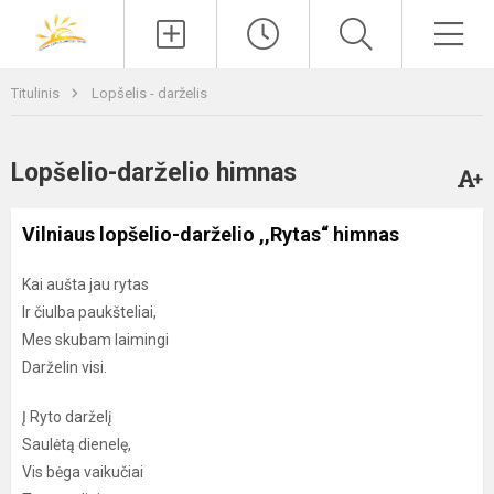
Paieška
Men
Titulinis
Lopšelis - darželis
Lopšelio-darželio himnas
Vilniaus lopšelio-darželio ,,Rytas“ himnas
Kai aušta jau rytas
Ir čiulba paukšteliai,
Mes skubam laimingi
Darželin visi.
Į Ryto darželį
Saulėtą dienelę,
Vis bėga vaikučiai