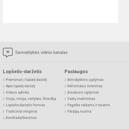
Savivaldybės vidinis kanalas
Lopšelis-darželis
Paslaugos
Priėmimas į lopšelį-darželį
Ikimokyklinis ugdymas
Apie lopšelį-darželį
Neformalus švietimas
Vidaus aplinka
Įtraukusis ugdymas
Vizija, misija, vertybės, filosofija
Vaikų maitinimas
Lopšelio-darželio himnas
Pagalba vaikams ir tėvams
Tradiciniai renginiai
Patalpų nuoma
Bendradarbiavimas