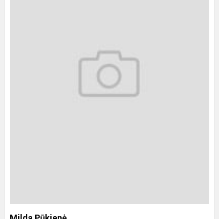
Milda Pūkienė