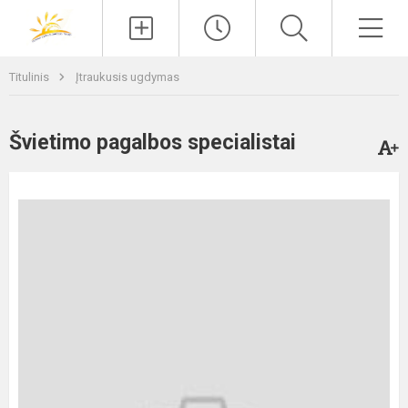
Paieška
Men
Titulinis
Įtraukusis ugdymas
Švietimo pagalbos specialistai