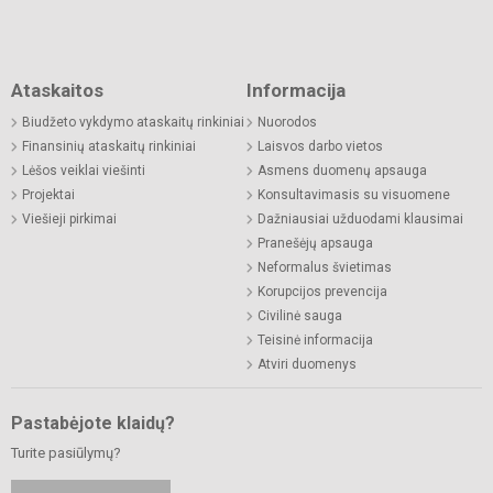
Ataskaitos
Informacija
Biudžeto vykdymo ataskaitų rinkiniai
Nuorodos
Finansinių ataskaitų rinkiniai
Laisvos darbo vietos
Lėšos veiklai viešinti
Asmens duomenų apsauga
Projektai
Konsultavimasis su visuomene
Viešieji pirkimai
Dažniausiai užduodami klausimai
Pranešėjų apsauga
Neformalus švietimas
Korupcijos prevencija
Civilinė sauga
Teisinė informacija
Atviri duomenys
Pastabėjote klaidų?
Turite pasiūlymų?