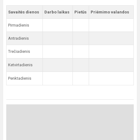
Savaitės dienos
Darbo laikas
Pietūs
Priėmimo valandos
Pirmadienis
Antradienis
Trečiadienis
Ketvirtadienis
Penktadienis