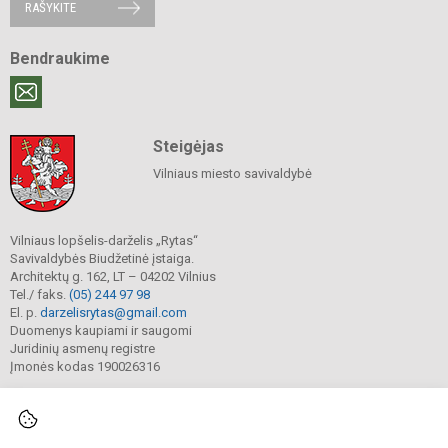
RAŠYKITE
Bendraukime
Steigėjas
Vilniaus miesto savivaldybė
Vilniaus lopšelis-darželis „Rytas“
Savivaldybės Biudžetinė įstaiga.
Architektų g. 162, LT – 04202 Vilnius
Tel./ faks.
(05) 244 97 98
El. p.
darzelisrytas@gmail.com
Duomenys kaupiami ir saugomi
Juridinių asmenų registre
Įmonės kodas 190026316