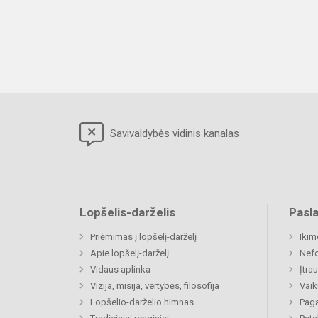
Savivaldybės vidinis kanalas
Lopšelis-darželis
Pasl
Priėmimas į lopšelį-darželį
Ikim
Apie lopšelį-darželį
Nefo
Vidaus aplinka
Įtra
Vizija, misija, vertybės, filosofija
Vaik
Lopšelio-darželio himnas
Paga