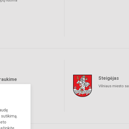
alpų nuoma
Steigėjas
raukime
Vilniaus miesto sa
paudę
 sutikimą.
neto
pažinkite