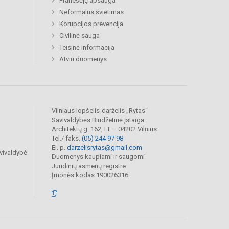
Pranešėjų apsauga
Neformalus švietimas
Korupcijos prevencija
Civilinė sauga
Teisinė informacija
Atviri duomenys
Vilniaus lopšelis-darželis „Rytas“
Savivaldybės Biudžetinė įstaiga.
Architektų g. 162, LT – 04202 Vilnius
Tel./ faks.
(05) 244 97 98
El. p.
darzelisrytas@gmail.com
vivaldybė
Duomenys kaupiami ir saugomi
Juridinių asmenų registre
Įmonės kodas 190026316