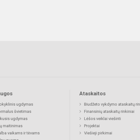
augos
Ataskaitos
okyklinis ugdymas
Biudžeto vykdymo ataskaitų rin
rmalus švietimas
Finansinių ataskaitų rinkiniai
ukusis ugdymas
Lėšos veiklai viešinti
ų maitinimas
Projektai
lba vaikams ir tėvams
Viešieji pirkimai