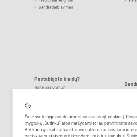
Tradiciniai renginiai
Pat
Bendradarbiavimas
Pastabėjote klaidų?
Bend
Turite pasiūlymų?
RAŠYKITE
Šioje svetainėje naudojame slapukus (angl. cookies). Pas
mygtuką „Sutinku“ arba naršydami toliau patvirtinsite savo
Bet kada galėsite atšaukti savo sutikimą pakeisdami inter
naršyklės nustatymus ir ištrindami įrašytus slapukus. Susi