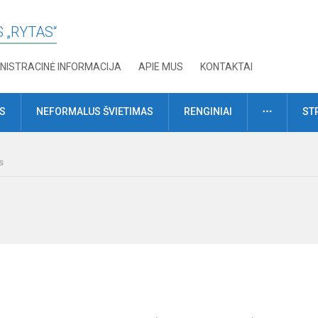
 „RYTAS“
NISTRACINĖ INFORMACIJA
APIE MUS
KONTAKTAI
DAUGIAU
MS
NEFORMALUS ŠVIETIMAS
RENGINIAI
ST
s
a