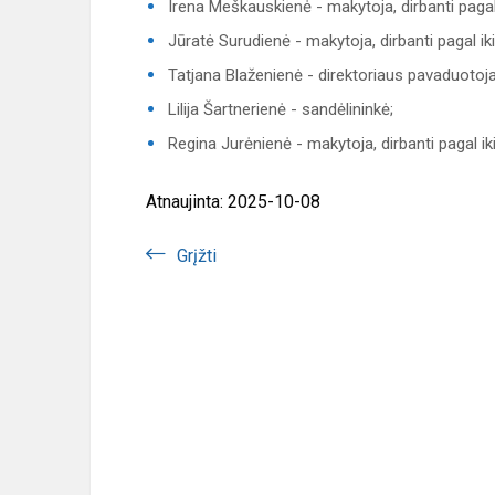
Irena Meškauskienė - makytoja, dirbanti paga
Jūratė Surudienė - makytoja, dirbanti pagal 
Tatjana Blaženienė - direktoriaus pavaduotoja
Lilija Šartnerienė - sandėlininkė;
Regina Jurėnienė - makytoja, dirbanti pagal 
Atnaujinta: 2025-10-08
Grįžti