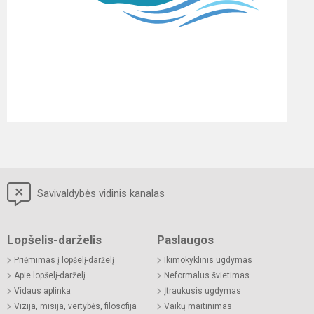
Savivaldybės vidinis kanalas
Lopšelis-darželis
Paslaugos
Priėmimas į lopšelį-darželį
Ikimokyklinis ugdymas
Apie lopšelį-darželį
Neformalus švietimas
Vidaus aplinka
Įtraukusis ugdymas
Vizija, misija, vertybės, filosofija
Vaikų maitinimas