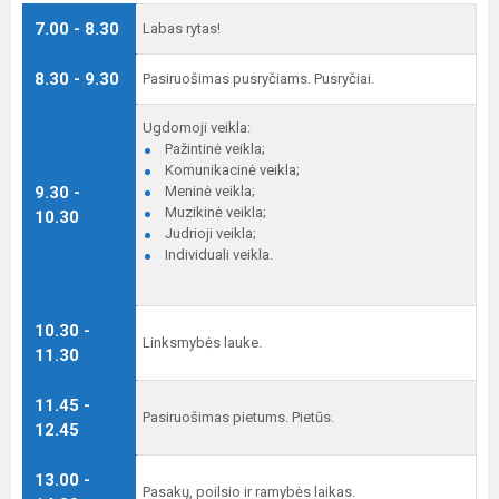
7.00 - 8.30
Labas rytas!
8.30 - 9.30
Pasiruošimas pusryčiams. Pusryčiai.
Ugdomoji veikla:
Pažintinė veikla;
Komunikacinė veikla;
9.30 -
Meninė veikla;
Muzikinė veikla;
10.30
Judrioji veikla;
Individuali veikla.
10.30 -
Linksmybės lauke.
11.30
11.45 -
Pasiruošimas pietums. Pietūs.
12.45
13.00 -
Pasakų, poilsio ir ramybės laikas.