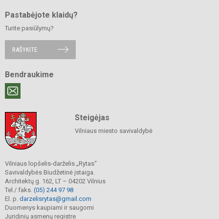
Pastabėjote klaidų?
Turite pasiūlymų?
RAŠYKITE
Bendraukime
Steigėjas
Vilniaus miesto savivaldybė
Vilniaus lopšelis-darželis „Rytas“
Savivaldybės Biudžetinė įstaiga.
Architektų g. 162, LT – 04202 Vilnius
Tel./ faks.
(05) 244 97 98
El. p.
darzelisrytas@gmail.com
Duomenys kaupiami ir saugomi
Juridinių asmenų registre