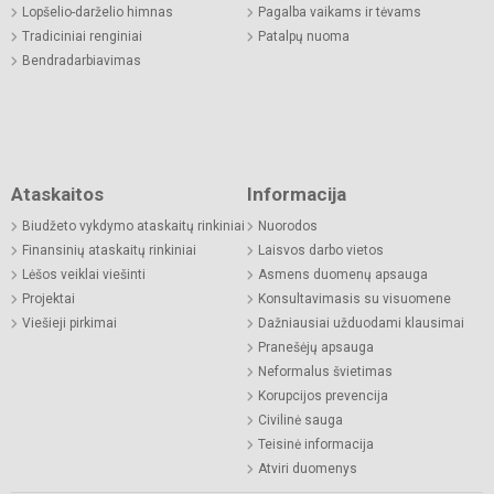
Lopšelio-darželio himnas
Pagalba vaikams ir tėvams
Tradiciniai renginiai
Patalpų nuoma
Bendradarbiavimas
Ataskaitos
Informacija
Biudžeto vykdymo ataskaitų rinkiniai
Nuorodos
Finansinių ataskaitų rinkiniai
Laisvos darbo vietos
Lėšos veiklai viešinti
Asmens duomenų apsauga
Projektai
Konsultavimasis su visuomene
Viešieji pirkimai
Dažniausiai užduodami klausimai
Pranešėjų apsauga
Neformalus švietimas
Korupcijos prevencija
Civilinė sauga
Teisinė informacija
Atviri duomenys