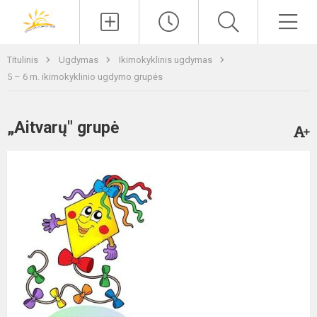
Paieška
Men
Titulinis
Ugdymas
Ikimokyklinis ugdymas
5 – 6 m. ikimokyklinio ugdymo grupės
„Aitvarų" grupė