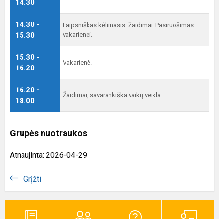
14.30
14.30 -
Laipsniškas kėlimasis. Žaidimai. Pasiruošimas
15.30
vakarienei.
15.30 -
Vakarienė.
16.20
16.20 -
Žaidimai, savarankiška vaikų veikla.
18.00
Grupės nuotraukos
Atnaujinta: 2026-04-29
Grįžti