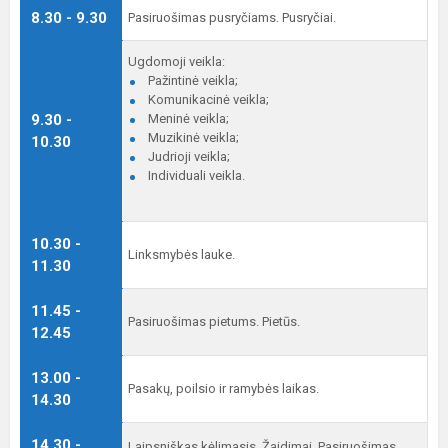
8.30 - 9.30
Pasiruošimas pusryčiams. Pusryčiai.
Ugdomoji veikla:
Pažintinė veikla;
Komunikacinė veikla;
9.30 -
Meninė veikla;
Muzikinė veikla;
10.30
Judrioji veikla;
Individuali veikla.
10.30 -
Linksmybės lauke.
11.30
11.45 -
Pasiruošimas pietums. Pietūs.
12.45
13.00 -
Pasakų, poilsio ir ramybės laikas.
14.30
14.30 -
Laipsniškas kėlimasis. Žaidimai. Pasiruošimas