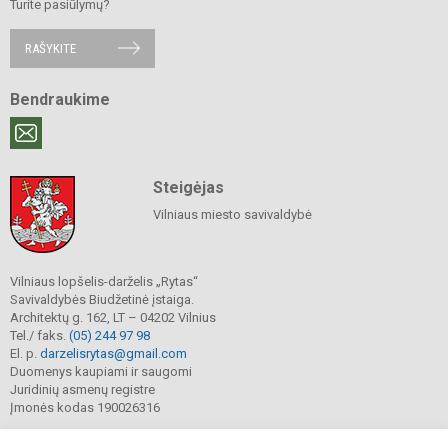
Turite pasiūlymų?
RAŠYKITE
Bendraukime
Steigėjas
Vilniaus miesto savivaldybė
Vilniaus lopšelis-darželis „Rytas“
Savivaldybės Biudžetinė įstaiga.
Architektų g. 162, LT – 04202 Vilnius
Tel./ faks.
(05) 244 97 98
El. p.
darzelisrytas@gmail.com
Duomenys kaupiami ir saugomi
Juridinių asmenų registre
Įmonės kodas 190026316