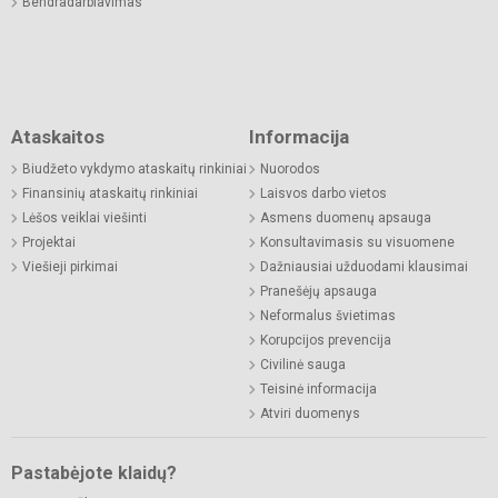
Bendradarbiavimas
Ataskaitos
Informacija
Biudžeto vykdymo ataskaitų rinkiniai
Nuorodos
Finansinių ataskaitų rinkiniai
Laisvos darbo vietos
Lėšos veiklai viešinti
Asmens duomenų apsauga
Projektai
Konsultavimasis su visuomene
Viešieji pirkimai
Dažniausiai užduodami klausimai
Pranešėjų apsauga
Neformalus švietimas
Korupcijos prevencija
Civilinė sauga
Teisinė informacija
Atviri duomenys
Pastabėjote klaidų?