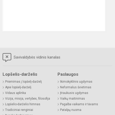
Savivaldybės vidinis kanalas
Lopšelis-darželis
Paslaugos
Priėmimas į lopšelį-darželį
Ikimokyklinis ugdymas
Apie lopšelį-darželį
Neformalus švietimas
Vidaus aplinka
Įtraukusis ugdymas
Vizija, misija, vertybės, filosofija
Vaikų maitinimas
Lopšelio-darželio himnas
Pagalba vaikams ir tėvams
Tradiciniai renginiai
Patalpų nuoma