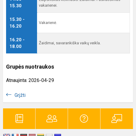
15.30
vakarienei.
15.30 -
Vakarienė.
16.20
16.20 -
Žaidimai, savarankiška vaikų veikla.
18.00
Grupės nuotraukos
Atnaujinta: 2026-04-29
Grįžti